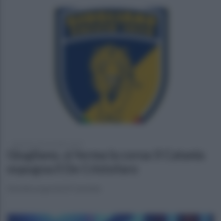
domenica 26 novembre 2023
Giugliano, si ferma la corsa: il Catania
espugna il De Cristofaro
Decide un gol di Di Carmine