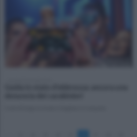
mercoledì 22 novembre 2023
Guida in stato d’ebbrezza: ancora una
denuncia dei carabinieri
Controlli lungo le strade a Giugliano in Campania
«
21
22
23
24
25
26
27
28
29