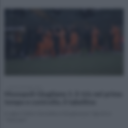
martedì 5 dicembre 2023
Monopoli-Giugliano 1-3: tris nel primo
tempo e controllo, il tabellino
A segno Ciuferri, Sorrentino e Giorgione per i tigrotti al
"Veneziani"