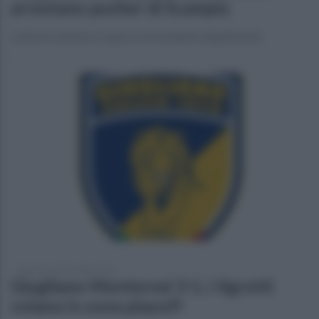
arrestano pusher di Scampia
Lotta al consumo e spaccio di sostanze stupefacenti
domenica 10 dicembre 2023
Giugliano-Monterosi 3-1, i tigrotti
volano in zona playoff