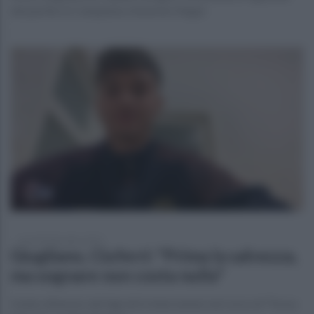
del partito in Campania e Severino Nappi
venerdì 8 dicembre 2023
Giugliano, Ciuferri: "Prima la salvezza,
ma sognare non costa nulla"
Il jolly offensivo dei tigrotti è intervenuto nel corso di "Focus