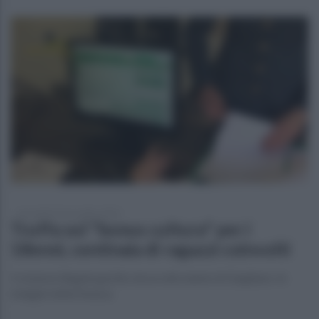
mercoledì 29 novembre 2023
Truffa sul "bonus cultura" per i
18enni, centinaia di ragazzi coinvolti
Il sistema illegale gestito da un edicolante di Giugliano: le
indagini della finanza