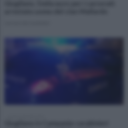
Giugliano, 5mila euro per i carcerati:
arrestato uomo del clan Mallardo
L'arresto dei carabinieri
venerdì 15 dicembre 2023
Giugliano in Campania: carabinieri