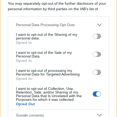
You may separately opt-out of the further disclosure of your
personal information by third parties on the IAB’s list of
downstream participants.
Personal Data Processing Opt Outs
This information may also be disclosed by us to third parties
on the IAB’s List of Downstream Participants that may further
I want to opt-out of the Sharing of my
disclose it to other third parties.
personal data.
Opted In
Please note that this website/app uses one or more Google
services and may gather and store information including but
I want to opt-out of the Sale of my
Personal Data.
not limited to your visit or usage behaviour. You may click to
Opted In
grant or deny consent to Google and its third-party tags to
use your data for below specified purposes in below Google
I want to opt-out of processing my
consent section.
Personal Data for Targeted Advertising.
Opted In
I want to opt-out of Collection, Use,
Retention, Sale, and/or Sharing of my
Personal Data that Is Unrelated with the
Purposes for which it was collected.
Opted Out
Google consents