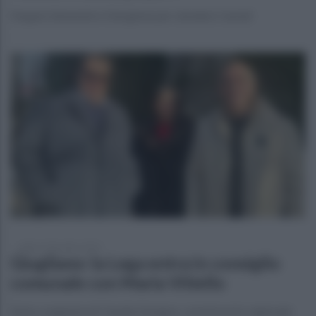
Doppio Salvemini e Giorgione per stendere i laziali
sabato 9 dicembre 2023
Giugliano: la Lega entra in consiglio
comunale con Maria Vitiello
Nota congiunta di Claudio Durigon, commissario regionale