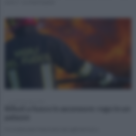
Serie C" su OttoChannel
venerdì 8 dicembre 2023
Rifiuti a fuoco in ascensore: rogo in un
palazzo
Provvidenziale l'intervento dei vigili del fuoco