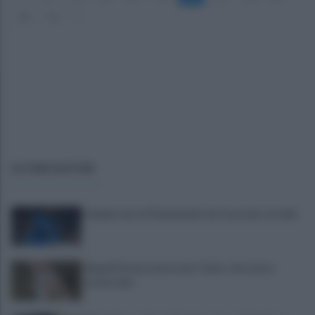
30
31
»
ULTIME NOTIZIE
Lukaku verso il Fenerbache: ha l'accordo col club
Napoli Futsal, arriva Joao Timm: «Un onore
essere qui»