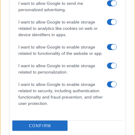
I want to allow Google to send me
personalized advertising.
I want to allow Google to enable storage
related to analytics like cookies on web or
device identifiers in apps.
I want to allow Google to enable storage
related to functionality of the website or app.
I want to allow Google to enable storage
related to personalization.
CHI SIAMO
CONTATTI
PUBBLICITÀ
LAVORA CON NOI
I want to allow Google to enable storage
PRIVACY / COOKIE POLICY
PREFERENZE PRIVACY
related to security, including authentication
functionality and fraud prevention, and other
OTTO CHANNEL
user protection.
Registrazione del Tribunale di Avellino n. 331 del 23/11/1995
CONFIRM
Iscritto al Registro degli Operatori di Comunicazione n. 37512
© Riproduzione Riservata – Ne è consentita esclusivamente una