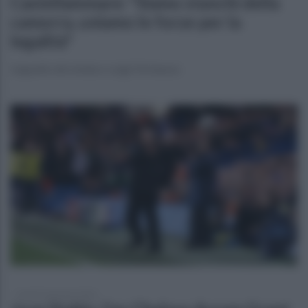
Castellammare: "Siamo stanchi della
camorra, uniamo le forze per la
legalità"
L'appello del sindaco Luigi Vicinanza
lunedì 26 gennaio 2026