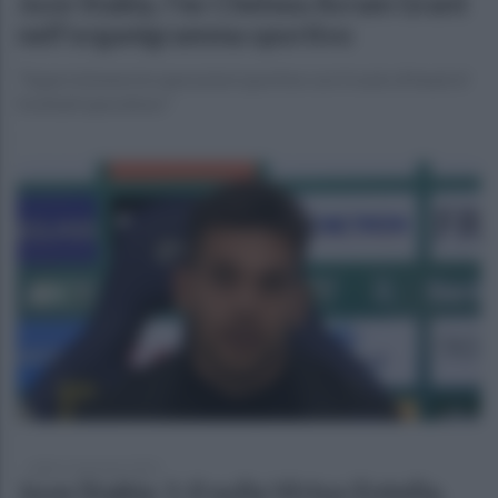
Juve Stabia, l'ex Chelsea Avram Grant
nell'organigramma sportivo
"Supervisionerà le operazioni sportive con il ruolo di head of
football operations"
sabato 24 gennaio 2026
Juve Stabia: 1-0 sulla Virtus Entella,