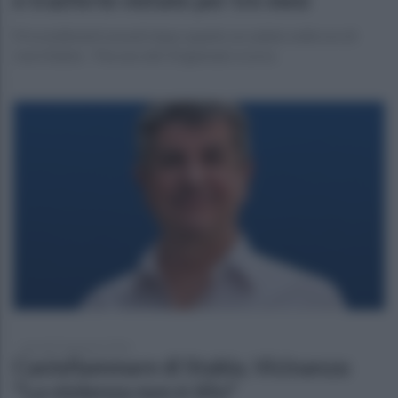
Provvedimenti assunti dopo quanto accaduto nelle ore di
Juve Stabia - Pescara del 10 gennaio scorso
giovedì 22 gennaio 2026
Castellammare di Stabia, Vicinanza:
"La violenza non è tifo"