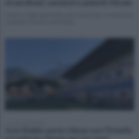
straordinari, sanzioni e patenti ritirate
Il bilancio ddgli agenti della polizia municipale, coordinati dal
colonnello Francesco Del Gaudio
giovedì 22 gennaio 2026
Juve Stabia: porte chiuse con l'Entella
e trasferte vietate per tre mesi