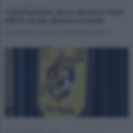
martedì 27 gennaio 2026
Castellammare, lavori abusivi e rifiuti
edili in strada: denunce e multe
Determinanto le telecamere della videosorveglianza
martedì 27 gennaio 2026