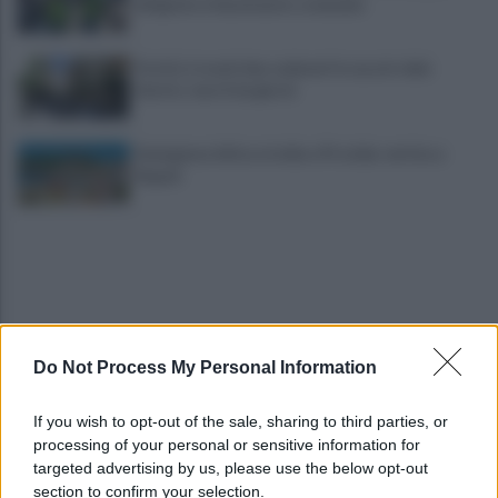
dirigente e funzionario comunale
Portici, trovati due cadaveri in casa in viale
Giotto: morti da giorni
Emergenza idrica a Ischia e Procida: vertice a
Napoli
Do Not Process My Personal Information
Ritiro SSC Napoli, questa sera quattro calciatori
If you wish to opt-out of the sale, sharing to third parties, or
in piazza: chi saranno?
processing of your personal or sensitive information for
targeted advertising by us, please use the below opt-out
section to confirm your selection.
Campi Flegrei, 812 case sgomberate: i numeri del