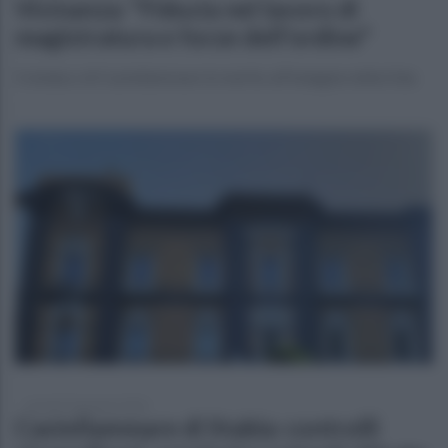
Vicinanza: "Fiducia nel lavoro di
magistratura e forze dell'ordine"
Il sindaco di Castellammare in merito all'indagine della Dda
venerdì 23 gennaio 2026
Castellammare di Stabia: controlli