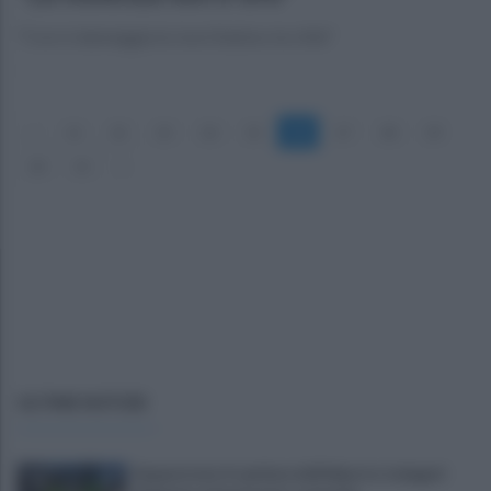
"Così si danneggia la Juve Stabia e la città"
«
11
12
13
14
15
16
17
18
19
20
21
»
ULTIME NOTIZIE
Sequestrato il cantiere dell'eliporto: indagati