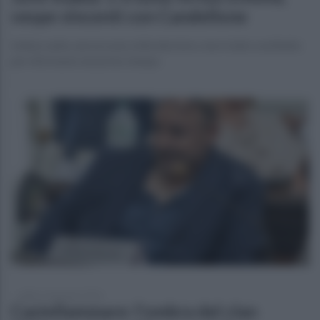
vespe vincenti con Candellone
L'attaccante, ancora una volta decisivo, ma è stato sostituito
per infortunio nel primo tempo
sabato 24 gennaio 2026
Castellammare: l'ombra del clan