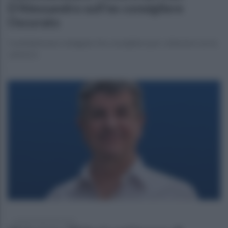
D'Alessandro sull'ex consigliere
Oscurato
Castellammare, indagato l’ex consigliere per collusioni con la
camorra
venerdì 23 gennaio 2026