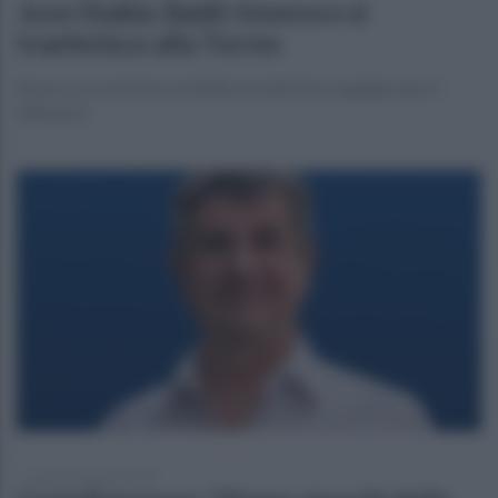
Juve Stabia: Baldi rinnova e si
trasferisce alla Torres
Nuovo accordo fino al 2028, prestito fino a giugno per il
difensore
lunedì 26 gennaio 2026