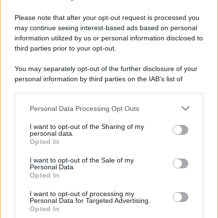
disastro dopo una settimana
Please note that after your opt-out request is processed you
may continue seeing interest-based ads based on personal
information utilized by us or personal information disclosed to
third parties prior to your opt-out.
You may separately opt-out of the further disclosure of your
personal information by third parties on the IAB’s list of
downstream participants.
Personal Data Processing Opt Outs
This information may also be disclosed by us to third parties
on the IAB’s List of Downstream Participants that may further
I want to opt-out of the Sharing of my
disclose it to other third parties.
personal data.
Opted In
Please note that this website/app uses one or more Google
services and may gather and store information including but
I want to opt-out of the Sale of my
Personal Data.
not limited to your visit or usage behaviour. You may click to
Opted In
grant or deny consent to Google and its third-party tags to
use your data for below specified purposes in below Google
I want to opt-out of processing my
consent section.
Personal Data for Targeted Advertising.
Opted In