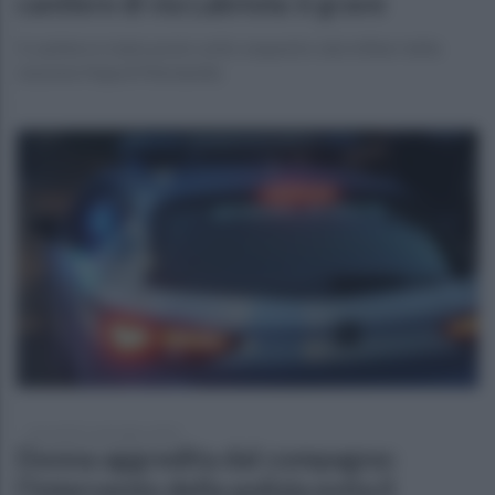
cantiere di via Labriola: è grave
Il cantiere è stato posto sotto sequestro dai militari della
stazione Napoli Marianella
mercoledì 3 settembre 2025
Donna aggredita dal compagno:
l'intervento della polizia evita il