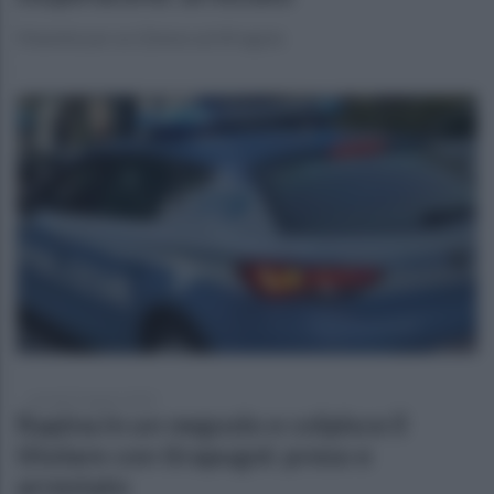
Manette per un 22enne ad Afragola
venerdì 22 agosto 2025
Rapina in un negozio e colpisce il
titolare con tirapugni: preso e
arrestato