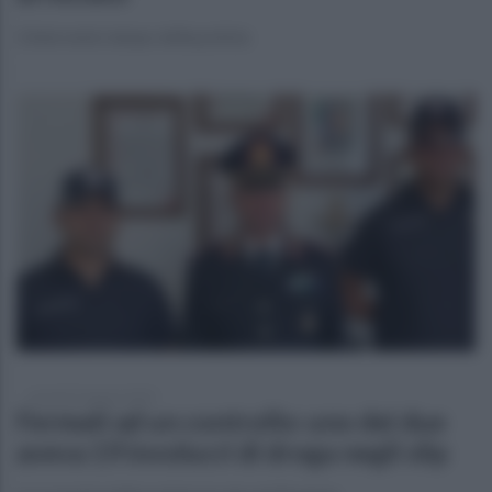
L'intervento lampo della polizia
venerdì 22 agosto 2025
Fermati ad un controllo: uno dei due
aveva 19 involucri di droga negli slip