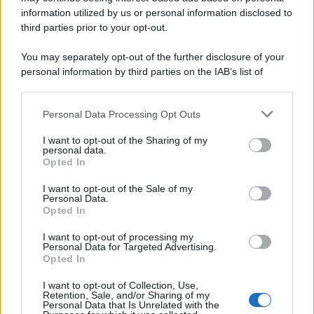
information utilized by us or personal information disclosed to
third parties prior to your opt-out.
You may separately opt-out of the further disclosure of your
personal information by third parties on the IAB’s list of
downstream participants.
Personal Data Processing Opt Outs
This information may also be disclosed by us to third parties
on the IAB’s List of Downstream Participants that may further
I want to opt-out of the Sharing of my
disclose it to other third parties.
personal data.
Opted In
Please note that this website/app uses one or more Google
services and may gather and store information including but
I want to opt-out of the Sale of my
Personal Data.
not limited to your visit or usage behaviour. You may click to
Opted In
grant or deny consent to Google and its third-party tags to
use your data for below specified purposes in below Google
I want to opt-out of processing my
consent section.
Personal Data for Targeted Advertising.
Opted In
I want to opt-out of Collection, Use,
Retention, Sale, and/or Sharing of my
Personal Data that Is Unrelated with the