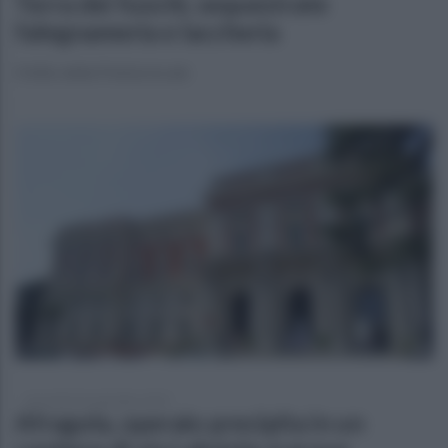
Terra dei fuochi, sequestrate
falegnameria e laccheria
Il blitz della Polizia locale
mercoledì 10 settembre 2025
Afragola, operaio precipita in un