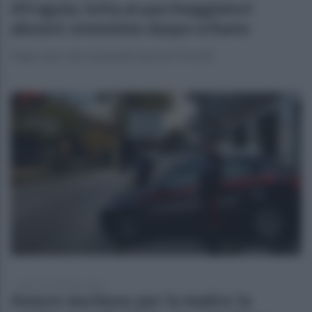
Afragola, lotta ai parcheggiatori
abusivi: ennesimo daspo urbano
Pugno duro del colonnello Antonio Piricelli
lunedì 29 settembre 2025
Amore morboso per la madre: la