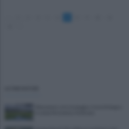
«
2
3
4
5
6
7
8
9
10
11
12
»
ULTIME NOTIZIE
Allenamento sotto la pioggia a Castel di Sangro:
in campo Mctominay e De Bruyne