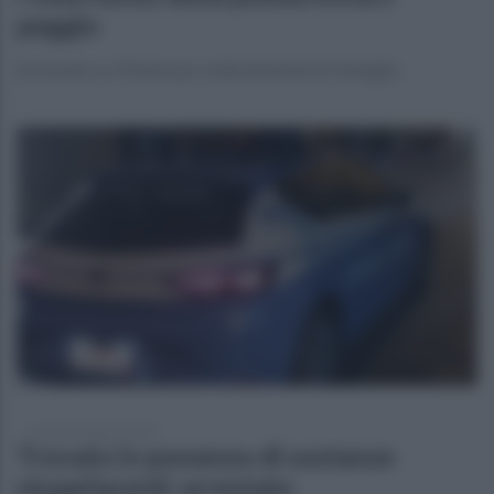
peggio
Arrestato un 47enne per maltrattamenti in famiglia.
venerdì 29 agosto 2025
Trovato in possesso di sostanze
stupefacenti: arrestato