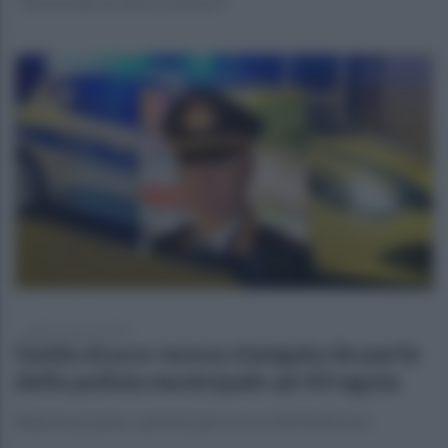
"Vorrei abbracciarti e baciarti"
sabato 2 agosto 2025
Guida sicura: nuova stangata da parte
della polizia municipale ad Afragola
Bilancio pesante, sanzioni pari a circa 52676,00 euro