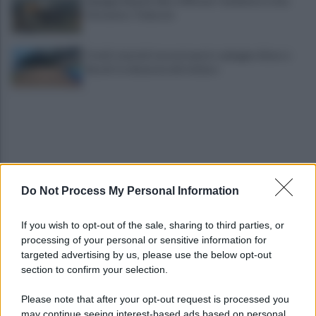
Spiagge Napoli: blitz ASIA per l'ambiente a San
Giovanni a Teduccio
Fondi stanziati ma mai spesi e spiagge chiuse a
Bacoli: la denuncia del sindaco
Do Not Process My Personal Information
Napoli, causa del 1976 costa 56 milioni: il
If you wish to opt-out of the sale, sharing to third parties, or
verdetto che pesa sul Comune
processing of your personal or sensitive information for
targeted advertising by us, please use the below opt-out
section to confirm your selection.
Lukaku vicino all'addio dal Napoli: dove potrebbe
andare il belga?
Please note that after your opt-out request is processed you
may continue seeing interest-based ads based on personal