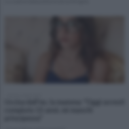
La scoperta della polizia locale ad Afragola
domenica 3 agosto 2025
Uccisa dall'ex, la mamma: "Oggi avresti
compiuto 15 anni, mi manchi
principessa"