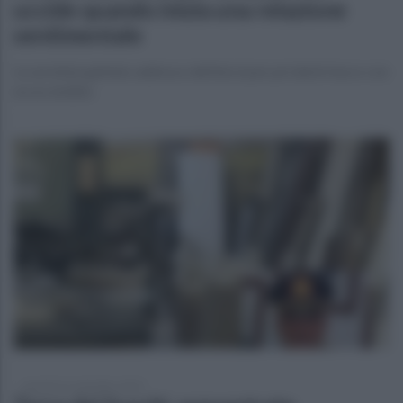
uccide quando inizia una relazione
sentimentale
Le avrebbe gettato addosso dell'alcol per poi darle fuoco con
un accendino
martedì 16 settembre 2025