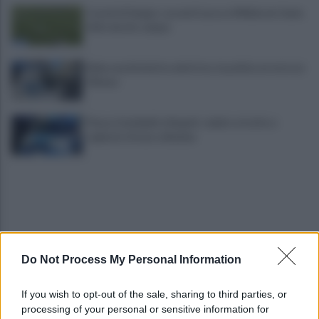
Castel di Sangro: assenti Lucca e Milinkovic Savic.
Adl a bordo campo
Ruba una bicicletta elettrica: la polizia arresta un
29enne
Piazza Garibaldi a Napoli: colpito al volto e
rapinato di una collanina
Do Not Process My Personal Information
Angela Celentano, 30 anni fa la scomparsa. La
If you wish to opt-out of the sale, sharing to third parties, or
famiglia: "Certi di ritrovarti"
processing of your personal or sensitive information for