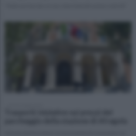
"Nulla sarà lasciato al caso, bene intensificazione controlli"
giovedì 12 giugno 2025
Trasporti: iniziative sui prezzi del
parcheggio della stazione di Afragola
Attivata interlocuzione con associazioni di consumatori ed