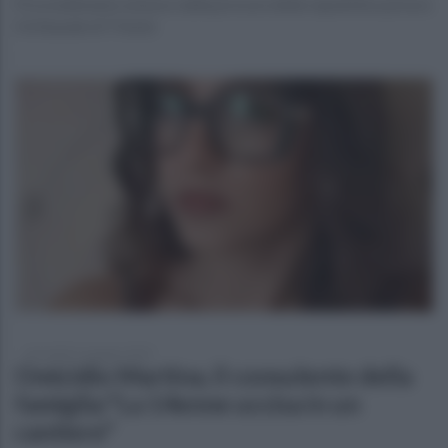
Provvedimento emesso dalla procura della repubblica presso
il tribunale di Trieste
mercoledì 11 giugno 2025
Omicidio Martina, il consulente della
famiglia:"La 14enne uccisa in un
cantiere"