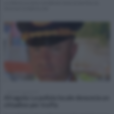
La vittima è un uomo considerato vicino al clan Moccia:
timori per la faida tra clan
mercoledì 11 giugno 2025
Afragola: La polizia locale denuncia un
cittadino per truffa