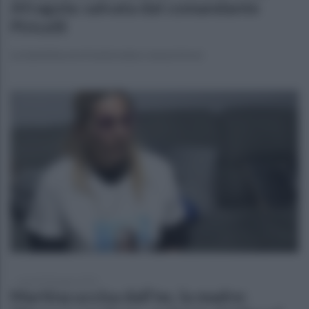
Afragola: salvata dal comandante
Piricelli
La bambina era frastornata e senza forze
venerdì 20 giugno 2025
Martina uccisa dall'ex, la madre: