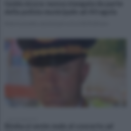
Guida sicura: nuova stangata da parte
della polizia municipale ad Afragola
Bilancio pesante, sanzioni pari a circa 52676,00 euro
lunedì 28 luglio 2025
Bimba si sente male al concerto ad