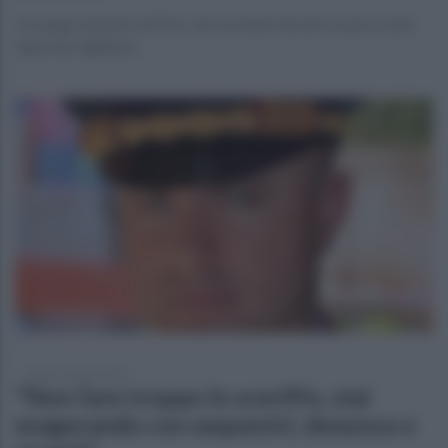
Un luogo inserito nel Pnrr che avrebbe dovuto essere sotto
rigorosa vigilanza
sabato 7 giugno 2025
"Non fare troppo lo sceriffo, stai
esagerando con sequestri, denunce e