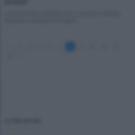
arresti"
Lettera anonima contenente minacce pesanti al dirigente
della polizia municipale di Afragola
«
3
4
5
6
7
8
9
10
11
12
13
»
ULTIME NOTIZIE