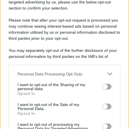
targeted advertising by us, please use the below opt-out
section to confirm your selection.
Napoli tra risse e stese: il Prefetto vara la stretta
sulla sicurezza
Please note that after your opt-out request is processed you
may continue seeing interest-based ads based on personal
information utilized by us or personal information disclosed to
third parties prior to your opt-out.
You may separately opt-out of the further disclosure of your
personal information by third parties on the IAB’s list of
downstream participants.
Personal Data Processing Opt Outs
This information may also be disclosed by us to third parties
on the IAB’s List of Downstream Participants that may further
I want to opt-out of the Sharing of my
disclose it to other third parties.
personal data.
Opted In
Please note that this website/app uses one or more Google
services and may gather and store information including but
I want to opt-out of the Sale of my
Personal Data.
not limited to your visit or usage behaviour. You may click to
Opted In
grant or deny consent to Google and its third-party tags to
use your data for below specified purposes in below Google
I want to opt-out of processing my
consent section.
Personal Data for Targeted Advertising.