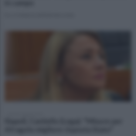
in campo
Ecco il bilancio dell'attività svolta
giovedì 12 giugno 2025
Napoli, Castiello (Lega): "Misure per
Afragola migliore risposta Stato"