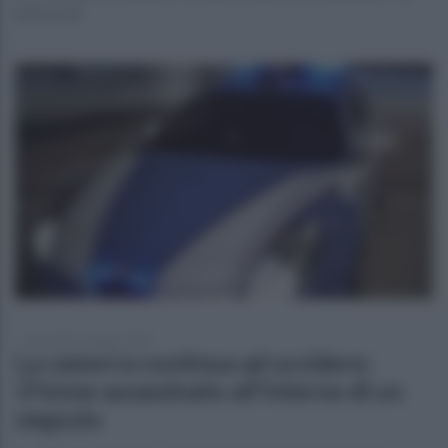
enti locali
mercoledì 11 giugno 2025
La camorra continua ad uccidere:
37enne assassinato all'interno di un
negozio