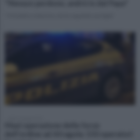
"Nessun perdono, andrò io dal Papa"
''Il Pontefice chiami me, che ho seppellito una figlia"
sabato 14 giugno 2025
Maxi operazione delle forze
dell'ordine ad Afragola: 150 operatori