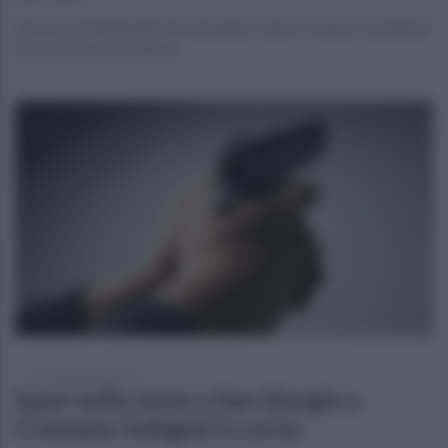
L’arma, perfettamente funzionante, colpo in canna e serbatoio
carico era pronta all’uso
venerdì 20 giugno 2025
Spari nella notte a San Giorgio a
Cremano: indagini in corso