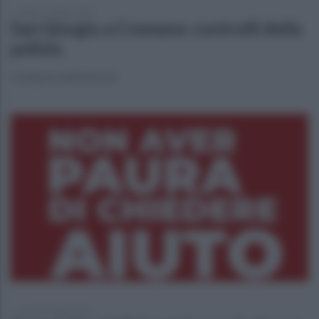
sabato 12 luglio 2025
San Giorgio a Cremano: controlli della
polizia
Il bilancio dell'attività
martedì 8 luglio 2025