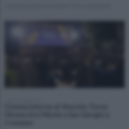
Colpi d'arma da fuoco tra Piazza Troisi e via Sant'Anna
giovedì 19 giugno 2025
Cinema intorno al Vesuvio: Torna
l’Arena Arci Movie a San Giorgio a
Cremano