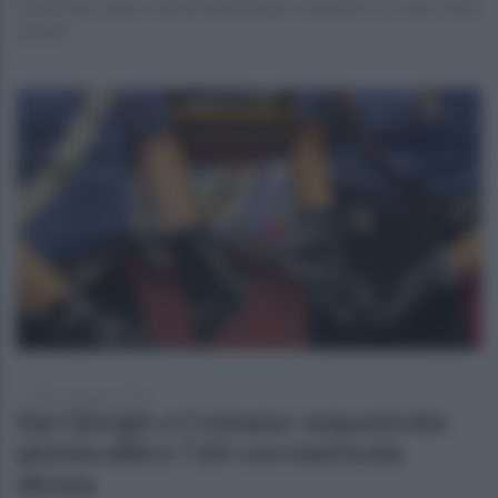
Notificate sette contravvenzioni per violazioni al codice della
strada
sabato 21 giugno 2025
San Giorgio a Cremano: sequestrata
pistola alibro 7,65 con matricola
abrasa