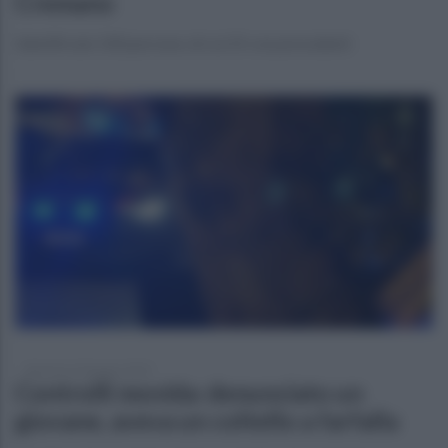
Cremano
Identificate 100 persone, di cui 25 con precedenti
domenica 29 giugno 2025
Controlli movida: denunciato un
giovane, aveva un coltello a farfalla