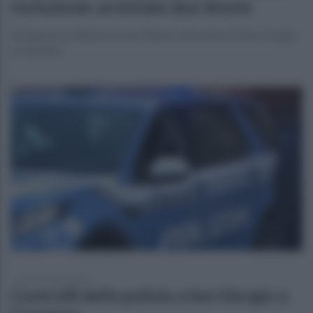
reclusione: arrestate due donne
Nei guai una 34enne ed una 54enne, entrambe di San Giorgio
a Cremano
giovedì 3 luglio 2025
Controlli della polizia a San Giorgio a