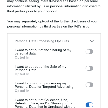
may continue seeing interest-based ads based on personal
information utilized by us or personal information disclosed to
third parties prior to your opt-out.
You may separately opt-out of the further disclosure of your
personal information by third parties on the IAB’s list of
downstream participants.
Personal Data Processing Opt Outs
This information may also be disclosed by us to third parties
on the IAB’s List of Downstream Participants that may further
I want to opt-out of the Sharing of my
disclose it to other third parties.
personal data.
Opted In
Please note that this website/app uses one or more Google
services and may gather and store information including but
I want to opt-out of the Sale of my
Personal Data.
not limited to your visit or usage behaviour. You may click to
Opted In
grant or deny consent to Google and its third-party tags to
use your data for below specified purposes in below Google
I want to opt-out of processing my
consent section.
Personal Data for Targeted Advertising.
Opted In
I want to opt-out of Collection, Use,
Retention, Sale, and/or Sharing of my
Personal Data that Is Unrelated with the