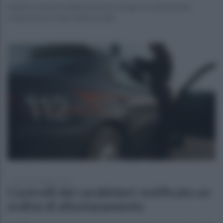
Quattro persone denunciate per droga e 6 sanzioni per
violazioni al Codice della strada
martedì 24 giugno 2025
Controlli dei carabinieri: notificato un
ordine di allontanamento