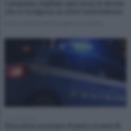
Campania: migliaia ogni anno le donne
che si rivolgono ai centri antiviolenza
Strutture dedicate a fornire supporto e assistenza
martedì 8 luglio 2025
Dovranno scontare 4 anni e 6 mesi di