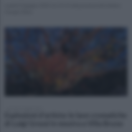
Lunedì 23 giugno 2025 ore 21:15 alla presenza del sindaco
Giorgio Zinno
giovedì 15 maggio 2025
Esplosioni d'artista: le lave cromatiche
di Luigi Grossi in mostra a Villa Bruno