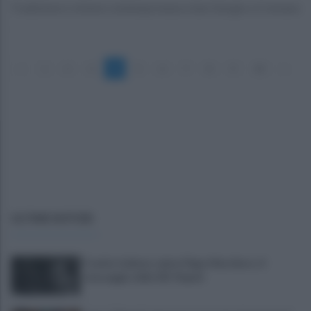
Tradizione e visione contemporanea a San Giorgio a Cremano
«
1
2
3
4
5
6
7
8
9
10
»
ULTIME NOTIZIE
Il calcio italiano saluta Pippo Marchioro: il
messaggio della SSC Napoli