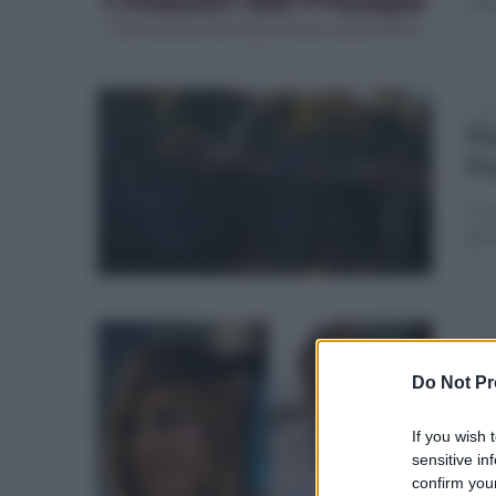
Giu
mer
Pi
Po
Il c
gior
lun
Pi
Do Not Pr
Co
If you wish 
"Eff
sensitive in
dal
confirm your