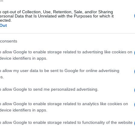
In
o opt-out of Collection, Use, Retention, Sale, and/or Sharing
erdì 25 novembre 2022
ersonal Data that Is Unrelated with the Purposes for which it
Piano di Sorrento nasce la "Stanza
lected.
Out
ll'ascolto protetto"
consents
iativa promossa dalla consigliera ai servizi sociali Pinella
osito e approvata dalla giunta
o allow Google to enable storage related to advertising like cookies on
evice identifiers in apps.
o allow my user data to be sent to Google for online advertising
s.
coledì 23 novembre 2022
w York: il premio "Callas Tribute
to allow Google to send me personalized advertising.
22" alla cantante Francesca Maresca
o allow Google to enable storage related to analytics like cookies on
erimonia si svolgerà il 28 novembre presso il Consolato
evice identifiers in apps.
iano in Park Avenue
o allow Google to enable storage related to functionality of the website