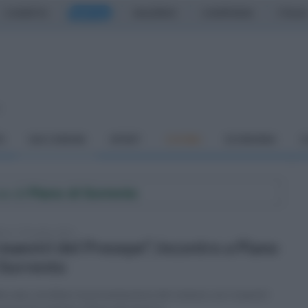
CASERTA
NAPOLI
SALERNO
CAMPANIA
ITALIA
o
À
DAI COMUNI
SPORT
CUCINA
ECONOMIA
C
ne di
Piano di Sorrento
ato 17 dicembre 2022
 maestri del Presepe", incontro a Piano
 Sorrento
a sala consiliare la presentazione del volume con i maestri