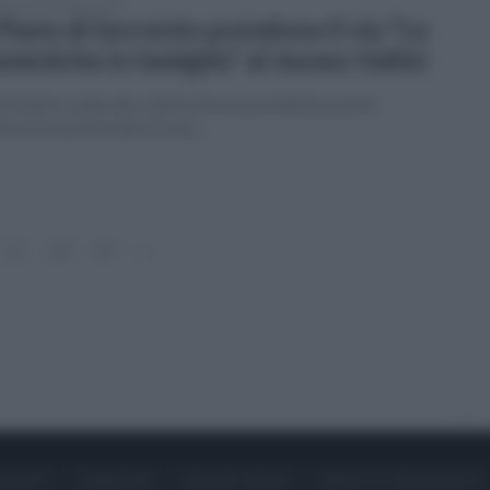
ato 19 novembre 2022
Piano di Sorrento prendono il via "Le
meniche in famiglia" al museo Vallet
niziativa culturale e ludica promossa dall'assessore
istruzione Antonella Arnese
17
18
19
»
ONTATTI
PUBBLICITÀ
LAVORA CON NOI
PRIVACY / COOKIE POLICY