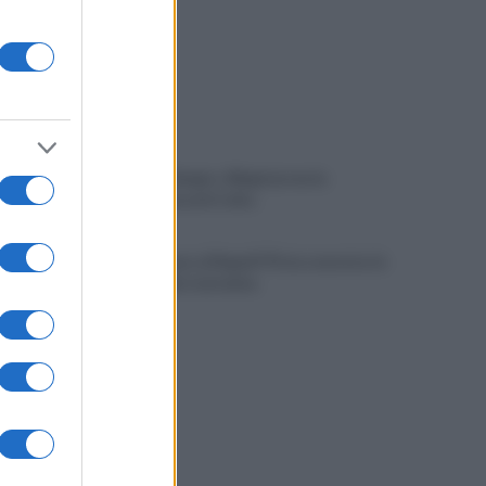
Castel di Sangro: Allegri prova la
formazione anti Celta
Gabriel Jesus al Napoli? Pista concreta: le
ultime sulla trattativa