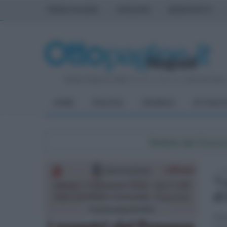
PRIMA PAGINA
AVELLINO
BENEVENTO
Sabato 8 Agosto 2026
| Direttore Editoriale:
Antonio Sass
HOME
POLITICA
CRONACA
ATTUALIT
Notizie dal Comu
sab
"I
di
Nell