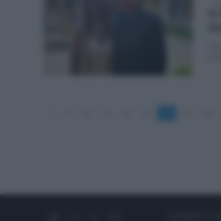
sab
A 
do
Un'i
all'
«
9
10
11
12
13
14
15
16
CHI SIAMO
C