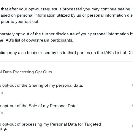
 that after your opt-out request is processed you may continue seeing i
ased on personal information utilized by us or personal information dis
 prior to your opt-out.
tedì 6 dicembre 2022
ano di Sorrento, quel fascino giallo
rately opt-out of the further disclosure of your personal information by
tunnale delle foglie di Gingko Biloba
he IAB’s list of downstream participants.
pettacolo si ripete ogni anno nella Via delle Rose una volta
tion may also be disclosed by us to third parties on the IAB’s List of 
a di questa varietà floreale
 that may further disclose it to other third parties.
 that this website/app uses one or more Google services and may gath
l Data Processing Opt Outs
including but not limited to your visit or usage behaviour. You may click 
 to Google and its third-party tags to use your data for below specifi
o opt-out of the Sharing of my personal data.
vedì 1 dicembre 2022
ogle consent section.
Piano di Sorrento e a Vico Equense il
In
tolo di "Città che legge 2022-2023"
o opt-out of the Sale of my Personal Data.
o 48 i Comuni della Campania che hanno ottenuto il
In
stigioso riconoscimento dal Ministero
to opt-out of processing my Personal Data for Targeted
ing.