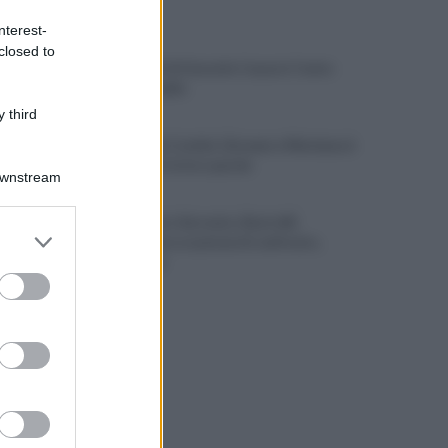
ULTIME NOTIZIE
nterest-
closed to
IL PIZZINO di Gerardo Casucci: Cento
milioni in ballo
 third
Mazzocchi, Contini, Giovane e Marianucci
con i tifosi: le loro parole
Downstream
Piantedosi a Sorrento, Rastrelli:
er and store
importante occasione di confronto,
to grant or
avanti così
ed purposes