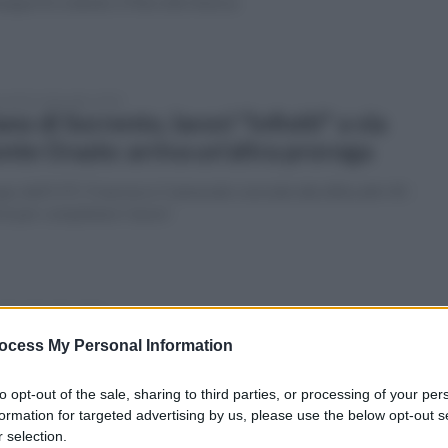
seppe Ercolando e Marcello Aversa
coledì 14 dicembre 2022
ano di Sorrento, lavori "infiniti" a via
nte Orazio: arriva un'altra proroga
apo dell'UTC Francesco Cannavale concede alla ditta altri 45
ni per completare i lavori
edì 12 dicembre 2022
ano di Sorrento, il Premio Amarena dei
ocess My Personal Information
lli al cast di "Doc nelle tue Mani"
to opt-out of the sale, sharing to third parties, or processing of your per
etto Talk" il progetto artistico-culturale promosso
formation for targeted advertising by us, please use the below opt-out s
l'Associazione Archimede con Slow Food
 selection.