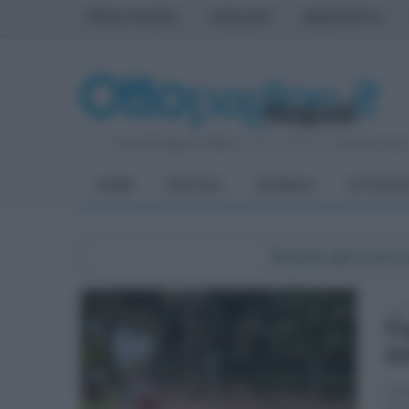
PRIMA PAGINA
AVELLINO
BENEVENTO
Venerdì 7 Agosto 2026
| Direttore Editoriale:
Antonio Sass
HOME
POLITICA
CRONACA
ATTUALIT
Notizie dal Comu
mer
Pi
de
L'in