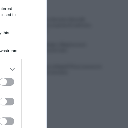
ULTIME NOTIZIE
nterest-
closed to
Piantedosi a Sorrento, Rastrelli:
importante occasione di confronto,
avanti così
 third
Castel di Sangro: Allegri prova la
formazione anti Celta
Downstream
Gabriel Jesus al Napoli? Pista concreta: le
er and store
ultime sulla trattativa
to grant or
ed purposes