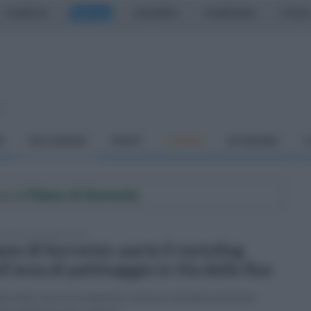
CASERTA
NAPOLI
SALERNO
CAMPANIA
ITALIA
o
À
DAI COMUNI
SPORT
CUCINA
ECONOMIA
C
ne di
Piano di Sorrento
coledì 16 novembre 2022
ano di Sorrento: parte il restyling
ll'area di pattinaggio in Via delle Ros
tervento serve a recuperare un'area e ad attrezzarla per