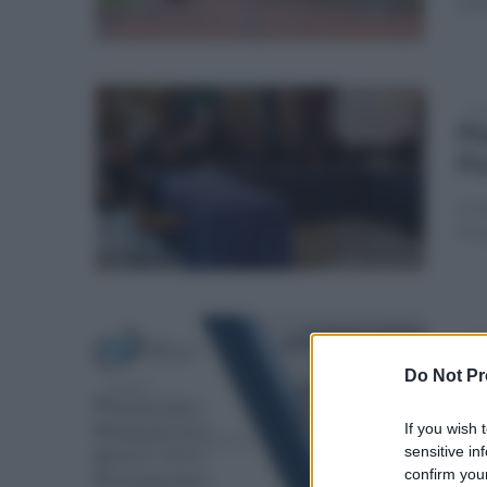
atti
mar
Pi
Pn
Con
Pos
lun
Se
Do Not Pr
te
If you wish 
Ven
sensitive in
aper
confirm your