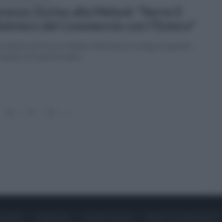
tedì 18 ottobre 2022
renzo Zurino alla Meloni: "Serve il
nistero del Commercio con l'Estero"
residente del Forum Italiano dell'Export rivolge un appello
 leader di Fratelli d'Italia
18
19
20
»
ONTATTI
PUBBLICITÀ
LAVORA CON NOI
PRIVACY / COOKIE POLICY