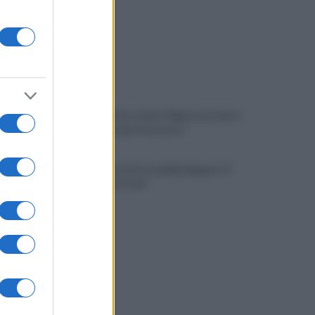
Napoli, Meret o Savic? Spunta un nuovo
nome per la porta azzurra!
Dj Godzi: al via il crowdfunding per "Il
Suono Interrotto"