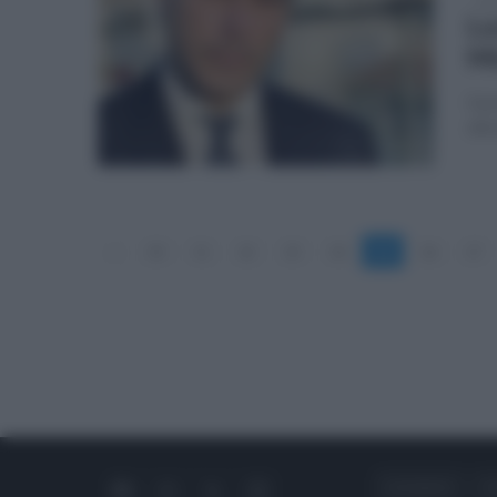
mar
Lo
Mi
Il p
alla
«
10
11
12
13
14
15
16
17
CHI SIAMO
C