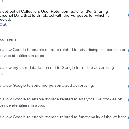
In
o opt-out of Collection, Use, Retention, Sale, and/or Sharing
erdì 4 novembre 2022
ersonal Data that Is Unrelated with the Purposes for which it
ano di Sorrento, una strada d'epoca
lected.
Out
mana ferma i lavori di Terna
consents
erta degli operai durante i lavori sull'arteria urbana
ressata al potenziamento della rete
o allow Google to enable storage related to advertising like cookies on
evice identifiers in apps.
o allow my user data to be sent to Google for online advertising
s.
erdì 28 ottobre 2022
sservizi a Piano di Sorrento: per ora
to allow Google to send me personalized advertising.
n sarà migliorata la telefonia mobile
o allow Google to enable storage related to analytics like cookies on
interrogazione proposta dal consigliere Di Fillippo ha
evice identifiers in apps.
osto l'assessore Anna Iaccarino
o allow Google to enable storage related to functionality of the website