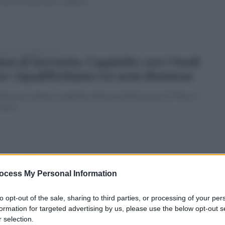
vità di fitness per i ragazzi
tedì 15 novembre 2022
ano di Sorrento, Cappiello: con i fondi
rr riqualifichiamo tre aree dismesse
ferenza stampa congiunta delle amministrazioni di Piano e
itano
edì 14 novembre 2022
minario a Piano di Sorrento: ecco i
ocess My Personal Information
cnologi alimentari di Lazio e Campania
to opt-out of the sale, sharing to third parties, or processing of your per
erdì 18 novembre al Centro Polifunzionale la convention
formation for targeted advertising by us, please use the below opt-out s
ta a tecnici e cittadini
 selection.