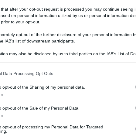
 that after your opt-out request is processed you may continue seeing i
ased on personal information utilized by us or personal information dis
 prior to your opt-out.
ato 12 novembre 2022
odotti tipici a Piano di Sorrento: c'è il
rately opt-out of the further disclosure of your personal information by
ercato della Terra" di Slow Food
he IAB’s list of downstream participants.
seconda domenica di ogni mese si svolge in Penisola
tion may also be disclosed by us to third parties on the IAB’s List of 
entina il mercato dei prodotti locali
 that may further disclose it to other third parties.
 that this website/app uses one or more Google services and may gath
l Data Processing Opt Outs
including but not limited to your visit or usage behaviour. You may click 
 to Google and its third-party tags to use your data for below specifi
o opt-out of the Sharing of my personal data.
tedì 8 novembre 2022
ogle consent section.
ano di Sorrento: la poiana soccorsa dal
In
F è stata rimessa in libertà
o opt-out of the Sale of my Personal Data.
sciato sulla collina della Penisola Sorrentina il rapace ferito
In
 cacciatori e salvato dal WWF
to opt-out of processing my Personal Data for Targeted
ing.