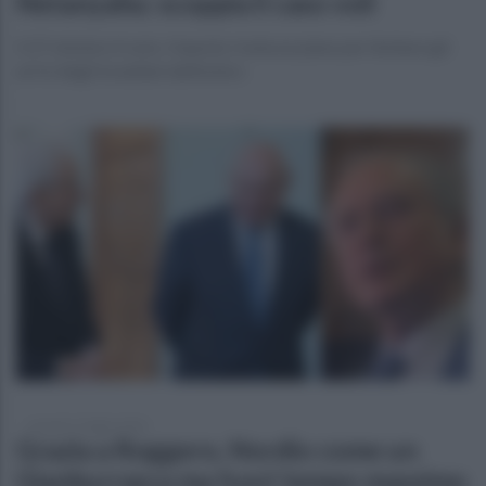
Netanyahu: scoppia il caso voli
Il 27 ottobre il voto. Haaretz rivela un piano per limitare gli
arrivi degli israeliani dall’estero
venerdì 17 luglio 2026
Grazia a Roggero, Nordio come un
Gianburrasca ma fuori tempo massimo