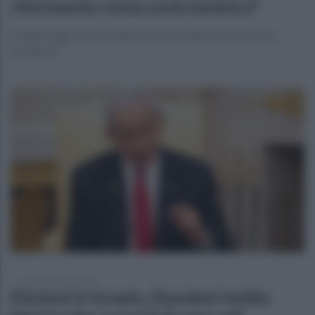
riferimento resta centrosinistra"
Campo largo con Mastella ancora lontano ma sosteno a
Lombardi
venerdì 17 luglio 2026
Elezioni in Israele, Eisenkot insidia