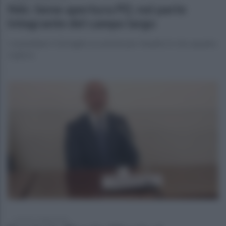
Ndc: bene apertura PD, noi parte
integrante del campo largo
I mastelliani: il 26 luglio occasione per ribadire in che squadra
si gioca
venerdì 17 luglio 2026