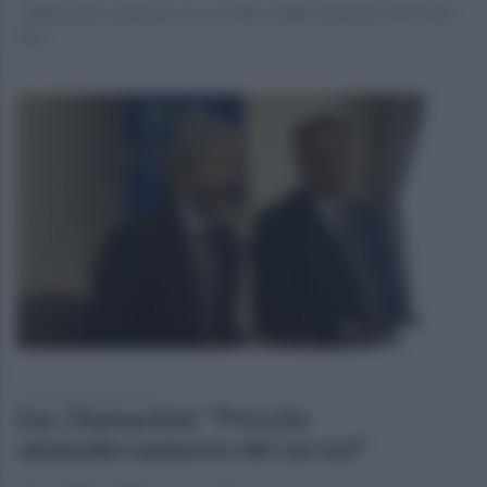
"Attenzione anche per la corretta rendicontazione dei fondi
Pnrr”
mercoledì 15 luglio 2026
Eav, Diamantini: "Priorità
ammodernamento dei servizi"