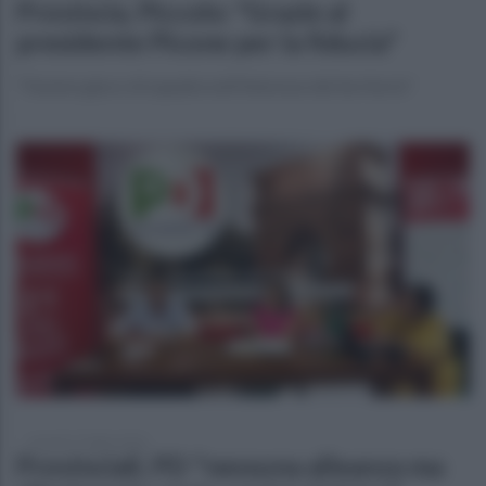
Provincia, Piccolo: "Grazie al
presidente Picone per la fiducia"
"Faremo gioco di squadra nell'interesse del territorio"
venerdì 17 luglio 2026
Provinciali, PD "nessuna alleanza ma