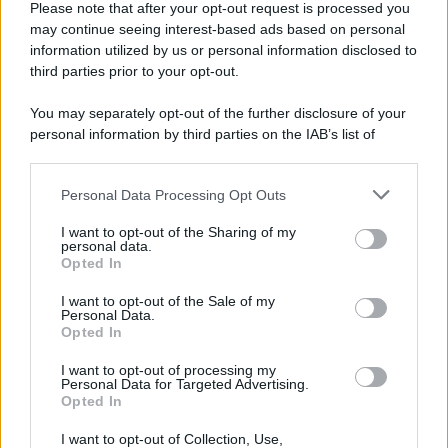
Please note that after your opt-out request is processed you
may continue seeing interest-based ads based on personal
information utilized by us or personal information disclosed to
third parties prior to your opt-out.
You may separately opt-out of the further disclosure of your
personal information by third parties on the IAB’s list of
downstream participants.
Personal Data Processing Opt Outs
This information may also be disclosed by us to third parties
on the IAB’s List of Downstream Participants that may further
I want to opt-out of the Sharing of my
disclose it to other third parties.
personal data.
Opted In
Please note that this website/app uses one or more Google
services and may gather and store information including but
I want to opt-out of the Sale of my
Personal Data.
not limited to your visit or usage behaviour. You may click to
Opted In
grant or deny consent to Google and its third-party tags to
use your data for below specified purposes in below Google
I want to opt-out of processing my
consent section.
Personal Data for Targeted Advertising.
Opted In
I want to opt-out of Collection, Use,