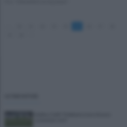
Fico: "Diamantini è un top player"
«
10
11
12
13
14
15
16
17
18
19
20
»
ULTIME NOTIZIE
Avellino, Favilli: "Dobbiamo essere di nuovo
scomodi per tutti"