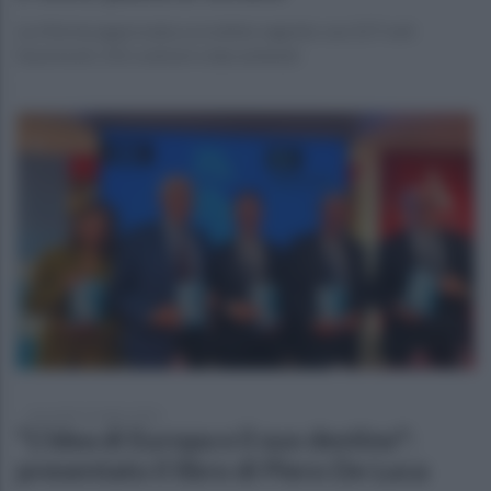
La riforma approvata a scrutinio segreto con 217 voti
favorevoli, 152 contrari e due astenuti
mercoledì 15 luglio 2026
"L'idea di Europa e il suo destino":
presentato il libro di Piero De Luca