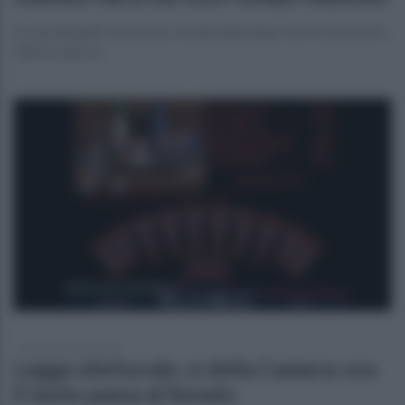
Il Guardasigilli convocato al Quirinale dopo l’avvio autonomo
dell’istruttoria
giovedì 16 luglio 2026
Legge elettorale, sì della Camera: ora
il testo passa al Senato