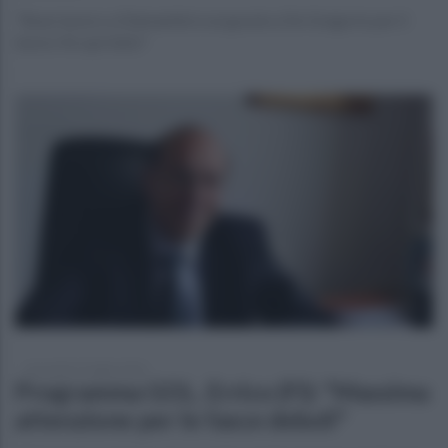
"Buon lavoro a Diamantini e un grazie a De Gregorio per il
lavoro fin qui fatto"
mercoledì 15 luglio 2026
Programma GOL, Errico (FI): "Massima
attenzione per le fasce deboli"