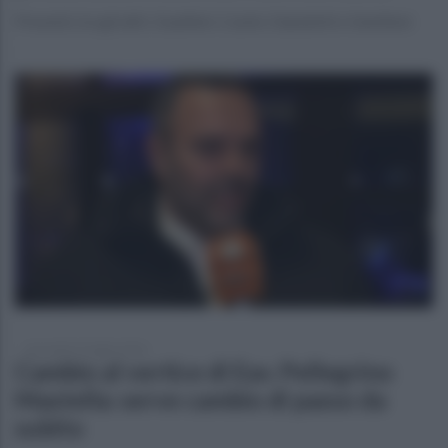
Presenti, tra gli altri, Gualtieri, Casini, Giandotti e Gentiloni
mercoledì 15 luglio 2026
Cambio al vertice di Eav. Pellegrino
Mastella: serve cambio di passo da
subito