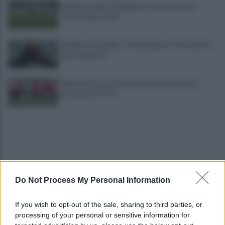
Avellino, Favilli: "Dobbiamo essere di nuovo
scomodi per tutti"
Avellino, il ds Aiello: "Cinquegrano? Trattativa in
fase avanzata"
Benevento a porte aperte: manovra a tutta
velocità. LE FOTO
Do Not Process My Personal Information
Salernitana, salutano Quirini e Carriero: tutto
If you wish to opt-out of the sale, sharing to third parties, or
fatto col Perugia
processing of your personal or sensitive information for