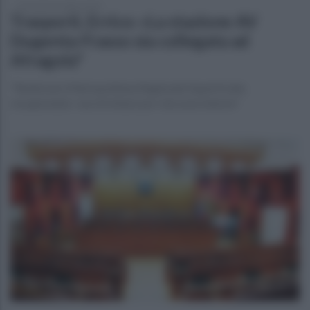
mercoledì 22 luglio 2026
Trasporti, Errico: «La stazione AV
Dugenta-Frasso sia collegata ad
Afragola"
"Realizzare Metropolitana Regionale Superficiale,
recuperando i vecchi binari per rete aree interne"