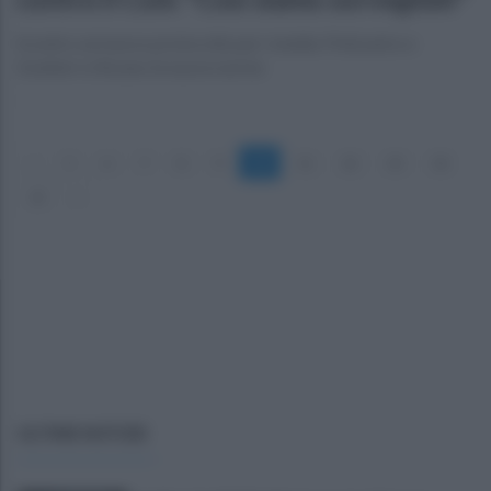
Scontro sul nuovo protocollo per i media: Policastro e
Gratteri criticano le nuove norme
«
5
6
7
8
9
10
11
12
13
14
15
»
ULTIME NOTIZIE