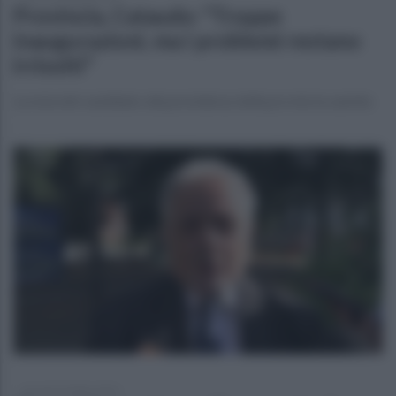
Provincia, Cataudo: "Troppe
inaugurazioni, ma i problemi restano
irrisolti"
La nota del candidato alla presidenza della provincia sannita
giovedì 23 luglio 2026