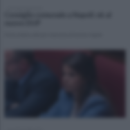
mercoledì 22 luglio 2026
Consiglio comunale a Napoli: ok al
nuovo DUP
Ma la seduta salta per mancanza di numero legale
mercoledì 22 luglio 2026