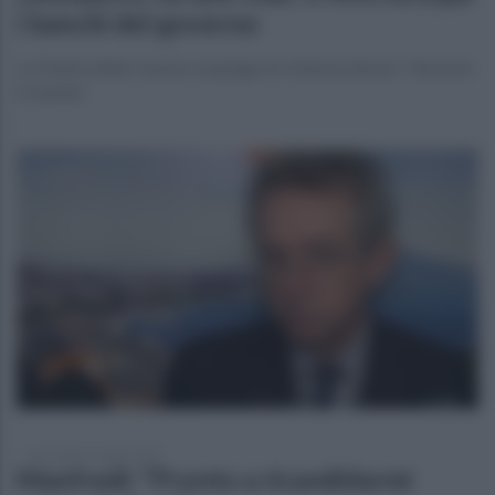
i banchi del governo
La Giunta della Camera respinge la richiesta dei pm. Tensione
in Senato
mercoledì 22 luglio 2026
Manfredi: "Pronto a ricandidarmi