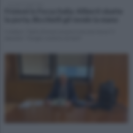
mercoledì 22 luglio 2026
Frizioni in Forza Italia: Aliberti sbatte
la porta, Bicchielli gli tende la mano
Il sindaco: "Sento di essere un peso e non una risorsa". Il
deputato: "Disagio condiviso da tanti"