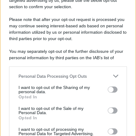
targeted advertising by us, please use the below opt-out
section to confirm your selection.
Miasmi: cittadini in Prefettura "Vogliamo sapere
cosa respiriamo"
Please note that after your opt-out request is processed you
may continue seeing interest-based ads based on personal
information utilized by us or personal information disclosed to
third parties prior to your opt-out.
You may separately opt-out of the further disclosure of your
personal information by third parties on the IAB’s list of
downstream participants.
Personal Data Processing Opt Outs
This information may also be disclosed by us to third parties
on the IAB’s List of Downstream Participants that may further
I want to opt-out of the Sharing of my
disclose it to other third parties.
personal data.
Opted In
Please note that this website/app uses one or more Google
services and may gather and store information including but
I want to opt-out of the Sale of my
Personal Data.
not limited to your visit or usage behaviour. You may click to
Opted In
grant or deny consent to Google and its third-party tags to
use your data for below specified purposes in below Google
I want to opt-out of processing my
consent section.
Personal Data for Targeted Advertising.