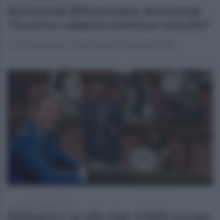
Autonomia differenziata, Auriemma:
"Governo calpesta sentenza consulta"
Così la deputata e vice presidente del gruppo M5S
mercoledì 22 luglio 2026
Delmastro, no alle chat. Il M5S occupa