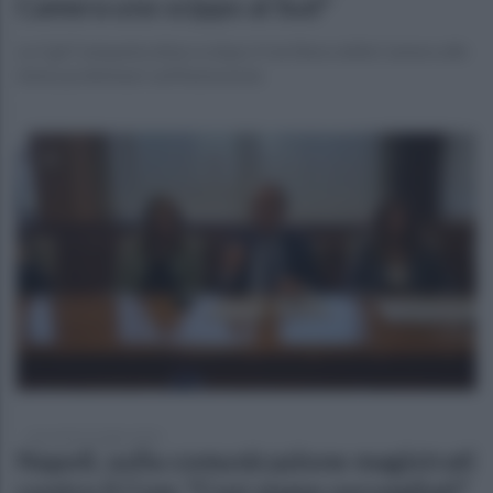
Camera uno scippo al Sud"
La Cgil Campania attacca dopo il via libera della Camera alle
intese preliminari sull'Autonomia
mercoledì 22 luglio 2026
Napoli, sulla comunicazione magistrati
contro il Csm: "Così siamo sorvegliati"