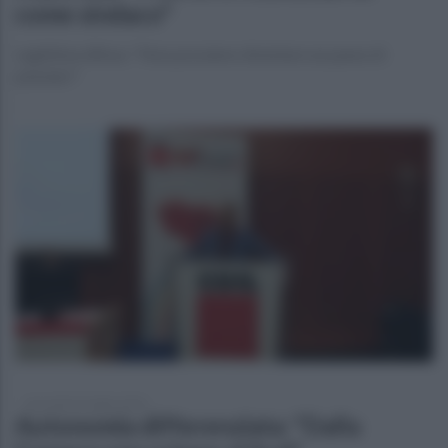
come sindaco"
Legittima difesa: "Non possiamo diventare un paese di
pistoleri"
mercoledì 22 luglio 2026
Autonomia differenziata: "Dalla