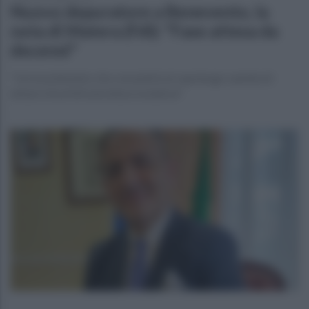
Nuovo depuratore a Benevento, la
nota di Matera (FdI): "Fase attesa da
decenni"
"Un investimento che consentirà al capoluogo sannita di
dotarsi di un'infrastruttura moderna"