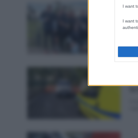
I want t
dom
Ca
I want t
di
authenti
Il s
Fra
sab
Ca
la
Il m
regi