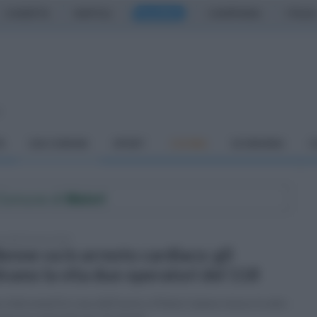
CASERTA
NAPOLI
SALERNO
CAMPANIA
ITALIA
o
À
DAI COMUNI
SPORT
CUCINA
ECONOMIA
C
l Comune di
Maiori
coledì 8 marzo 2023
enne va in arresto cardiaco: gli
lvano la vita due operatori del 118
 intervenuti in casa dell'uomo a Maiori, hanno messo in atto