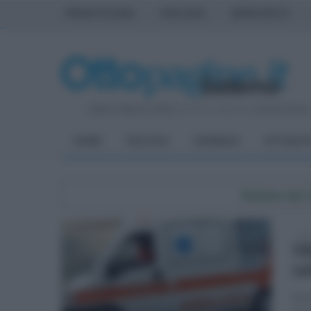
PRIMA PAGINA
AVELLINO
BENEVENTO
Sabato 8 Agosto 2026
| Direttore Editoriale:
Antonio Sass
HOME
POLITICA
CRONACA
ATTUALIT
Notizie da
mer
58
sa
Sono