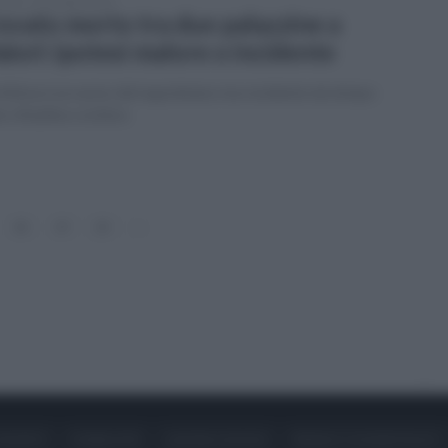
vedì 17 novembre 2022
ovato morto tra due palazzine a
iori: ipotesi malore o incidente
vittima è un uomo del napoletano ma residente da tempo
a cittadina costiera
18
19
20
»
ONTATTI
PUBBLICITÀ
LAVORA CON NOI
PRIVACY / COOKIE POLICY