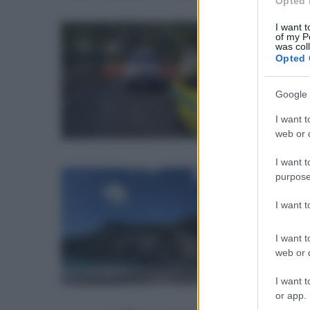
Opted 
I want t
of my P
lun
was col
La
Opted 
sm
Google 
Dist
par
I want t
web or d
I want t
purpose
mer
L'
I want 
ri
I want t
App
web or d
I want t
or app.