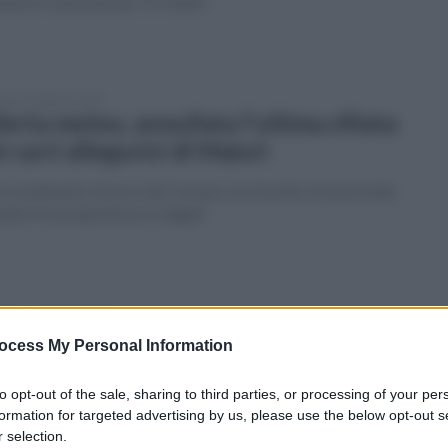
anovre salvavita per 15 minuti
ato 25 febbraio 2023
lerta meteo, annullata l'ultima sfilata
i carri allegorici di Maiori
provvedimento deciso dal Comune, ma l'evento tornerà nella
 giorni in programma a maggio
enica 19 febbraio 2023
 ribalta uno dei carri allegorici del
ocess My Personal Information
rnevale di Maiori, sfilata posticipata
to opt-out of the sale, sharing to third parties, or processing of your per
cidente durante le operazioni di manovra: nessun ferito.
formation for targeted advertising by us, please use the below opt-out s
ento si terrà nel pomeriggio
 selection.