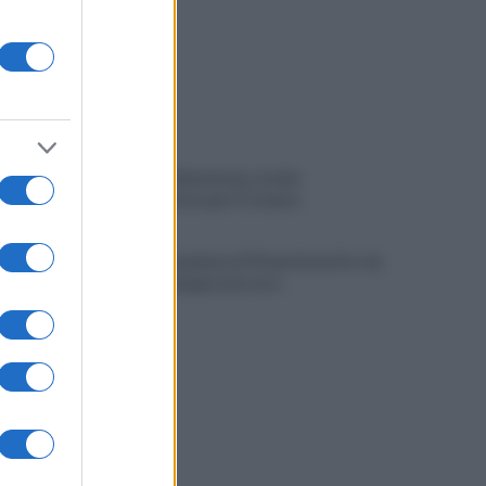
Avversari Salernitana, rischio
penalizzazione per il Catania
E' morto il pedone di 94 anni investito da
un'auto, indaga la procura