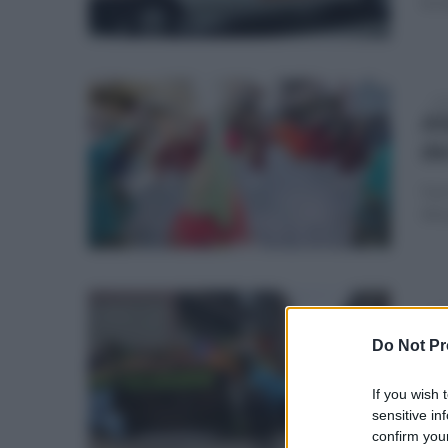
le m
sab
Al
de
Il 
due
dom
Si
Do Not Pr
ca
If you wish 
L'in
sensitive in
L'ev
confirm your