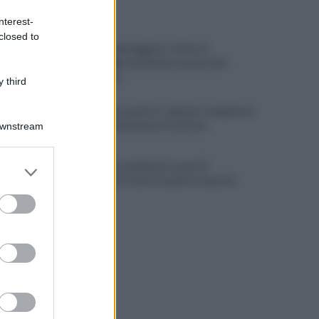
ULTIME NOTIZIE
nterest-
closed to
Autobus danneggiato a Giovi, il
responsabile individuato grazie alle
telecamere
 third
Salernitana, quattro colpi per completare
la rosa: la situazione in entrata
Downstream
Salernitana, weekend a suon di
er and store
amichevoli: Cosmi si aspetta risposte
to grant or
ed purposes