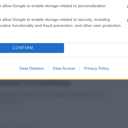
o allow Google to enable storage related to personalization.
enica 4 dicembre 2022
nottaggio: Partenio campione d'Italia
o allow Google to enable storage related to security, including
 fondo nell'otto senior
cation functionality and fraud prevention, and other user protection.
odalizio di Maiori ha trionfato a Sabaudia, soddisfatto il prof
nco Noio
CONFIRM
Data Deletion
Data Access
Privacy Policy
ato 26 novembre 2022
de un grosso albero a Maiori: chiusa
 Statale 163 Amalfitana
altempo continua a creare disagi nel salernitano, non si
strano feriti