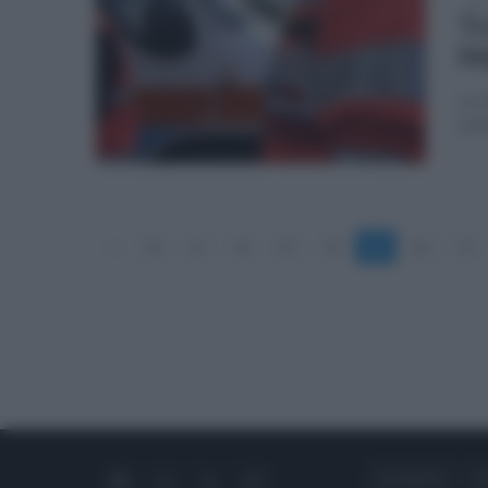
gio
Tr
Ma
La 
nell
«
10
11
12
13
14
15
16
17
CHI SIAMO
C