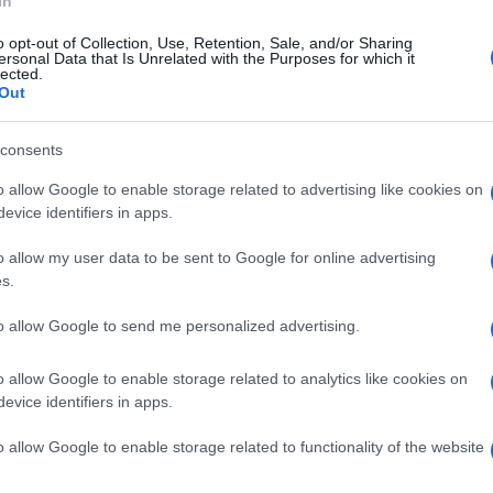
In
o opt-out of Collection, Use, Retention, Sale, and/or Sharing
ersonal Data that Is Unrelated with the Purposes for which it
edì 26 dicembre 2022
lected.
 Costiera Amalfitana si sbriciola: altro
Out
ottamento a Maiori
consents
acco dal costone roccioso al confine con Cetara, in una zona
ticolarmente vulnerabile
o allow Google to enable storage related to advertising like cookies on
evice identifiers in apps.
o allow my user data to be sent to Google for online advertising
s.
coledì 7 dicembre 2022
antica arte del presepe napoletano
to allow Google to send me personalized advertising.
vive in Costiera Amalfitana
o allow Google to enable storage related to analytics like cookies on
untamenti a Maiori e Cetara
evice identifiers in apps.
o allow Google to enable storage related to functionality of the website