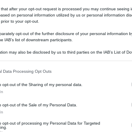
 that after your opt-out request is processed you may continue seeing i
ased on personal information utilized by us or personal information dis
 prior to your opt-out.
vedì 19 gennaio 2023
ovati b&b irregolari a Maiori: scattano
rately opt-out of the further disclosure of your personal information by
 sanzioni
he IAB’s list of downstream participants.
ntrolli del comando di Polizia Locale anche sui portali di
tion may also be disclosed by us to third parties on the IAB’s List of 
notazione online
 that may further disclose it to other third parties.
 that this website/app uses one or more Google services and may gath
l Data Processing Opt Outs
including but not limited to your visit or usage behaviour. You may click 
 to Google and its third-party tags to use your data for below specifi
o opt-out of the Sharing of my personal data.
edì 16 gennaio 2023
ogle consent section.
arriscono via del ritorno dal
In
ntuario dell'Avvocata: soccorse
o opt-out of the Sale of my Personal Data.
cursioniste
In
due donne hanno lanciato l'allarme attraverso GeoresQ, un
to opt-out of processing my Personal Data for Targeted
vizio gestito dal CNSAS
ing.