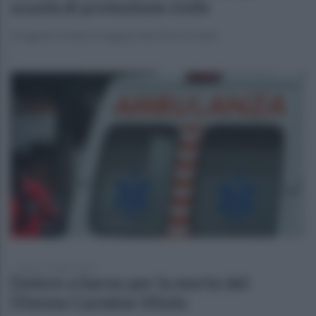
scuola di protezione civile
Progetto rivolto ai ragazzi dai 10 ai 15 anni
sabato 21 giugno 2025
Dolore a Sarno per la morte del
55enne Carmine Vitolo