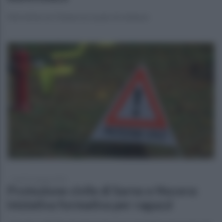
Nel mirino un 51enne accusato di violenze
lunedì 16 giugno 2025
Protezione civile di Sarno e Nocera:
iniziativa formativa per ragazzi