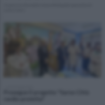
Ha perso la vita mentre stava effettuando operazioni di
scarico merci
venerdì 20 giugno 2025
Prosegue il progetto "Sarno Città
cardio protetta"