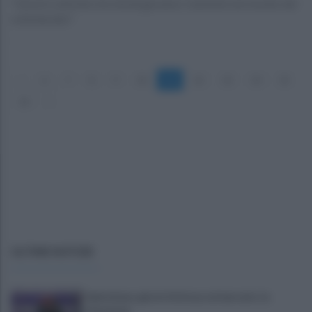
"Giochi e attività che immergeranno i bambini nel mondo del
volontariato"
«
6
7
8
9
10
11
12
13
14
15
16
»
ULTIME NOTIZIE
Salernitana, giorni d’attesa sul mercato: la
situazione