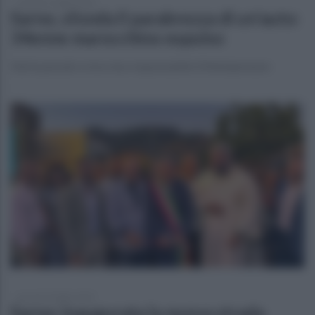
venerdì 11 luglio 2025
Sarno, sfonda il parabrezza di un'auto:
34enne marocchino espulso
Già in passato si era reso responsabile d'intemperanze
giovedì 10 luglio 2025
Sarno: inaugurata la nuova strada