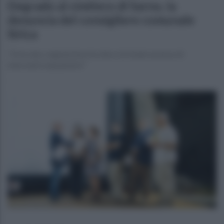
Degrado al cimitero di Sarno, la
denuncia del consigliere comunale
Sirica
"Erba alta, vegetazione incolta e la totale assenza di
interventi manutentivi"