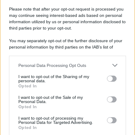
intervengono i pompieri
Please note that after your opt-out request is processed you
may continue seeing interest-based ads based on personal
information utilized by us or personal information disclosed to
third parties prior to your opt-out.
You may separately opt-out of the further disclosure of your
personal information by third parties on the IAB’s list of
downstream participants.
Personal Data Processing Opt Outs
This information may also be disclosed by us to third parties
on the IAB’s List of Downstream Participants that may further
I want to opt-out of the Sharing of my
disclose it to other third parties.
personal data.
Opted In
Please note that this website/app uses one or more Google
services and may gather and store information including but
I want to opt-out of the Sale of my
Personal Data.
not limited to your visit or usage behaviour. You may click to
Opted In
grant or deny consent to Google and its third-party tags to
use your data for below specified purposes in below Google
I want to opt-out of processing my
consent section.
Personal Data for Targeted Advertising.
Opted In