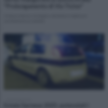
"Prolungamento di Via Ticino"
Un’opera attesa e strategica, destinata a migliorare
sensibilmente la viabilità
venerdì 4 luglio 2025
Estate Sarnese 2025: potenziati i