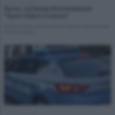
giovedì 17 luglio 2025
Sarno: cerimonia di premiazione
"Sport Valore Comune"
Evento promosso dal Comune per celebrare e valorizzare gli
atleti e le squadre