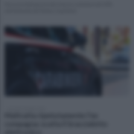
Reso possibile grazie alla rinuncia volontaria del 50%
dell’indennità del Sindaco Squillante
mercoledì 18 giugno 2025
Maltratta ripetutamente l'ex
compagna: scatta il braccialetto
elettronico