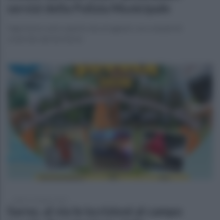
servizi della Polizia Municipale
Ogni turno sarà coperto da sei agenti, con compiti di
controllo del territorio
sabato 21 giugno 2025
Sarno, al via le iscrizioni al campo