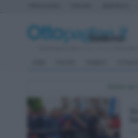
PRIMA PAGINA
AVELLINO
BENEVENTO
Venerdì 7 Agosto 2026
| Direttore Editoriale:
Antonio Sass
HOME
POLITICA
CRONACA
ATTUALIT
Notizie da
lun
Su
Sa
"Un