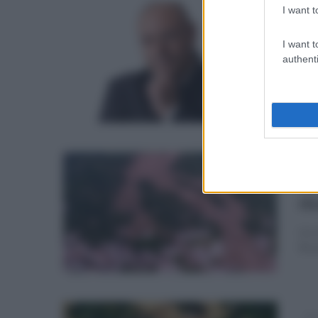
I want t
lun
Fr
I want t
Co
authenti
Appe
un p
lun
Al
ri
La c
Brac
dom