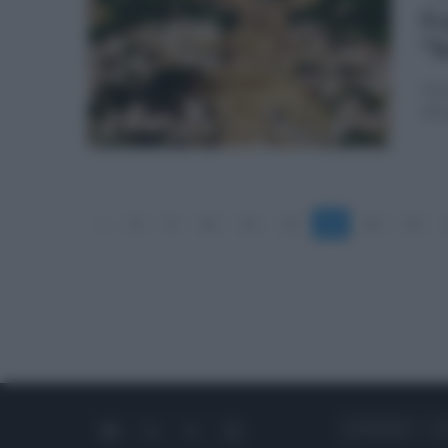
Fr
"S
Il 
intr
«
8
9
10
11
12
13
14
15
CHI SIAMO
C