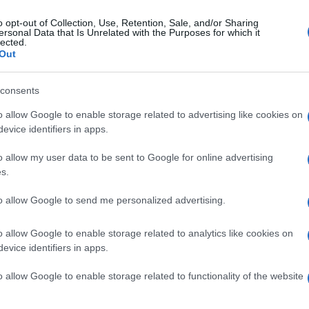
o opt-out of Collection, Use, Retention, Sale, and/or Sharing
ersonal Data that Is Unrelated with the Purposes for which it
tedì 6 maggio 2025
lected.
luvione 1998, Aliberti (NM): "Sarno
Out
n può pagare due volte"
consents
 sentenza della Cassazione segna un momento drammatico
a storia della nostra città"
o allow Google to enable storage related to advertising like cookies on
evice identifiers in apps.
o allow my user data to be sent to Google for online advertising
s.
tedì 6 maggio 2025
rno ricorda le vittime dell'alluvione,
to allow Google to send me personalized advertising.
uillante: "Tuteliamo il territorio"
o allow Google to enable storage related to analytics like cookies on
indaco: "L’impegno costante per proteggere chi c’è è il vero
evice identifiers in apps.
gio a chi non c'è più"
o allow Google to enable storage related to functionality of the website