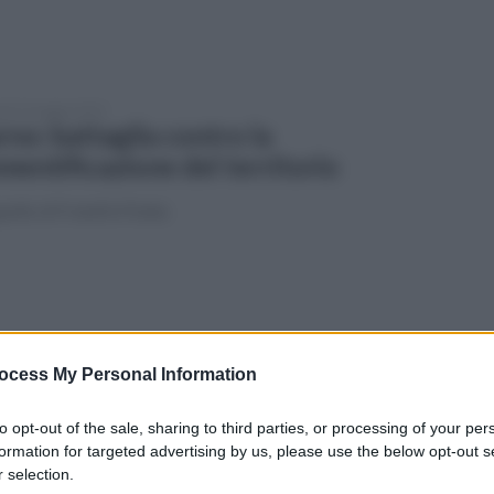
edì 19 maggio 2025
rno: battaglia contro la
mentificazione del territorio
pello di Fratelli d'Italia
coledì 14 maggio 2025
rno, trovato in possesso di una pistola
ocess My Personal Information
bata: arrestato 33enne
to opt-out of the sale, sharing to third parties, or processing of your per
razione della Squadra Mobile e degli agenti del locale
formation for targeted advertising by us, please use the below opt-out s
missariato
 selection.