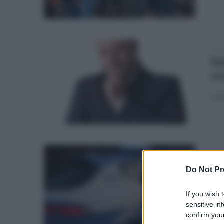
lun
Sa
ce
L'ap
mer
Sa
Do Not Pr
ru
If you wish 
Ope
sensitive in
com
confirm your