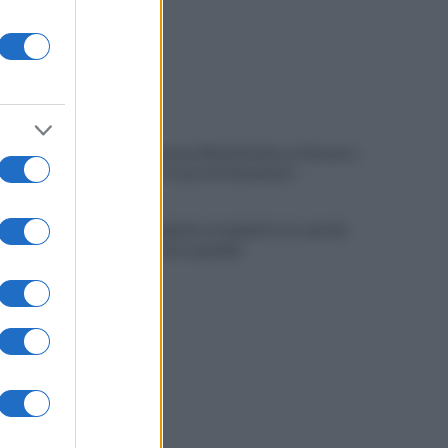
Vandalizzata la villa intitolata a Falcone e
Borsellino, il caso in Parlamento
Brutto incidente stradale fra tre veicoli:
conducenti in ospedale