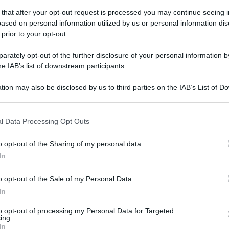
 that after your opt-out request is processed you may continue seeing i
ased on personal information utilized by us or personal information dis
 prior to your opt-out.
coledì 14 maggio 2025
aggio nelle aree industriali
rately opt-out of the further disclosure of your personal information by
lernitane: prima tappa a Sarno
he IAB’s list of downstream participants.
iziativa promossa dal vicepresidente di Confindustria
tion may also be disclosed by us to third parties on the IAB’s List of 
erno, Marco Gambardella
 that may further disclose it to other third parties.
 that this website/app uses one or more Google services and may gath
l Data Processing Opt Outs
including but not limited to your visit or usage behaviour. You may click 
 to Google and its third-party tags to use your data for below specifi
o opt-out of the Sharing of my personal data.
vedì 8 maggio 2025
ogle consent section.
noscere per tutelare: successo per
In
iniziativa di Gori con le scuole
o opt-out of the Sale of my Personal Data.
In
s sulla risorsa idrica: appuntamento presso la sorgente di
ta Maria la Foce
to opt-out of processing my Personal Data for Targeted
ing.
In