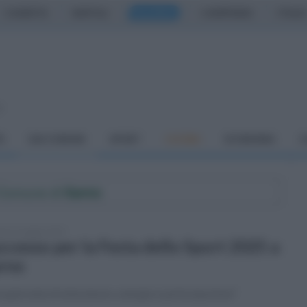
CASERTA
NAPOLI
SALERNO
CAMPANIA
ITALIA
o
À
DAI COMUNI
SPORT
CUCINA
ECONOMIA
C
l Comune di
Sarno
edì 19 maggio 2025
ccesso per la Festa dello Sport 2025 a
rno
a giornata di entusiasmo, energia e partecipazione"