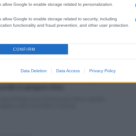
o allow Google to enable storage related to personalization.
edì 5 maggio 2025
ana Sarno, caos risarcimenti: "Ora il
o allow Google to enable storage related to security, including
mune rischia il collasso"
cation functionality and fraud prevention, and other user protection.
llo dell'esponente di Fratelli d'Italia, Enrico Sirica: "Serve
iano straordinario"
CONFIRM
Data Deletion
Data Access
Privacy Policy
edì 5 maggio 2025
luvione di Sarno: 27 anni dopo il
cordo è sempre vivo
olata di fango uccise 161 persone a Sarno, Quindici,
igliano, Siano e San Felice a Cancello
enica 4 maggio 2025