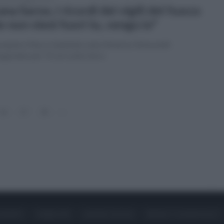
ana Sarno, i ricordi dei vigili del fuoco:
e non vieni fuori tu, vengo io"
pompiere Marco Salatiello salvò Roberto Robustelli
appolato per 72 ore sotto terra
16
17
18
»
ONTATTI
PUBBLICITÀ
LAVORA CON NOI
PRIVACY / COOKIE POLICY