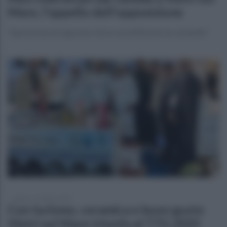
Mare, l'appello dell'opposizione
"Episodi da non ignorare. Serve sensibilizzare la comunità"
sabato 11 ottobre 2025
Con turismo, ceramica e buon gusto
Vietri sul Mare trionfa al TTG 2025