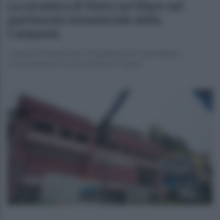
La ceramica di Vietri sul Mare nel
patrimonio immateriale della
Campania
L'assessore Benincasa: "Orgogliosi per il prestigioso
riconoscimento". La cerimonia al Trianon