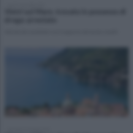
lunedì 17 novembre 2025
Vietri sul Mare, trovato in possesso di
droga: arrestato
Attività dei carabinieri con il supporto del nucleo cinofili
mercoledì 12 novembre 2025