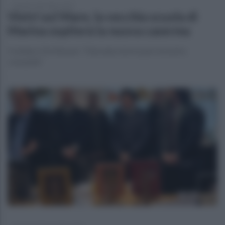
martedì 2 dicembre 2025
Vietri sul Mare, la vecchia scuola di
Marina ospiterà la nuova caserma
Il sindaco De Simone: "Giornata storica per la nostra
comunità"