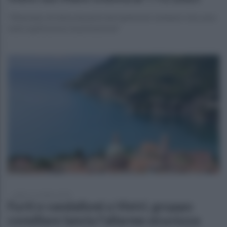
"Attestato di stima da parte dei tantissimi visitatori che sono
stati ospiti presso la postazione"
sabato 11 ottobre 2025
Furti e vandalismi a Vietri, gruppo
consiliare lancia l'allarme sicurezza