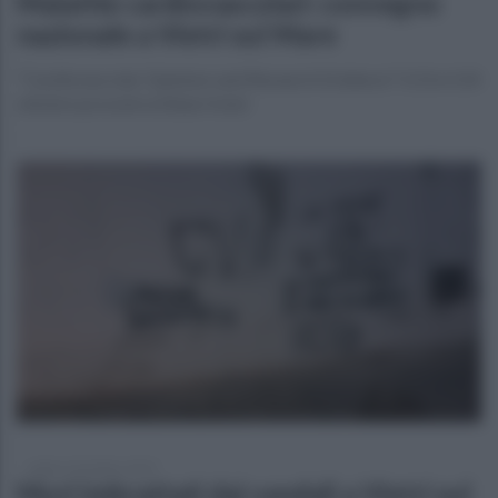
Malattie cardiovascolari: convegno
nazionale a Vietri sul Mare
"Cardiovascolar Opinions and Research Evidence" il 23 e il 24
ottobre prossimi al Baia Hotel
sabato 18 ottobre 2025
Muri imbrattati dai vandali a Vietri sul