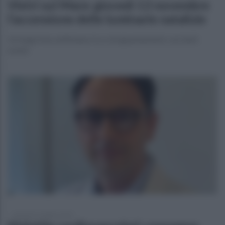
Vietri sul Mare: giovedì 13 novembre
l’accensione delle luminarie natalizie
Un lungo fine settimana ricco di appuntamenti, con tanti
eventi
martedì 21 ottobre 2025