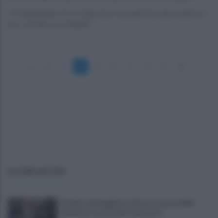
"Fondamentale che le istituzioni comunali facciano sentire la
loro vicinanza ai cittadini"
«
1
2
3
4
5
6
7
8
9
10
»
ULTIME NOTIZIE
Autobus danneggiato a Giovi, il responsabile
individuato grazie alle telecamere