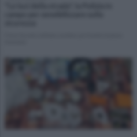
"Le luci della strada", la Polizia in
campo per sensibilizzare sulla
sicurezza
Prima l'incontro nell'aula consiliare, poi l'evento in piazza
Amendola