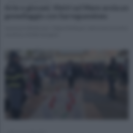
domenica 30 novembre 2025
Arte e giovani, Vietri sul Mare avvia un
gemellaggio con Sarreguemines
L’assessore Benincasa: «Opportunità per valorizzare la nostra
ceramica a livello europeo»
sabato 22 novembre 2025