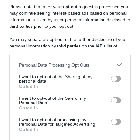
indaga la procura
Please note that after your opt-out request is processed you
may continue seeing interest-based ads based on personal
information utilized by us or personal information disclosed to
third parties prior to your opt-out.
You may separately opt-out of the further disclosure of your
personal information by third parties on the IAB’s list of
downstream participants.
Personal Data Processing Opt Outs
This information may also be disclosed by us to third parties
on the IAB’s List of Downstream Participants that may further
I want to opt-out of the Sharing of my
disclose it to other third parties.
personal data.
Opted In
Please note that this website/app uses one or more Google
services and may gather and store information including but
I want to opt-out of the Sale of my
Personal Data.
not limited to your visit or usage behaviour. You may click to
Opted In
grant or deny consent to Google and its third-party tags to
use your data for below specified purposes in below Google
I want to opt-out of processing my
consent section.
Personal Data for Targeted Advertising.
Opted In