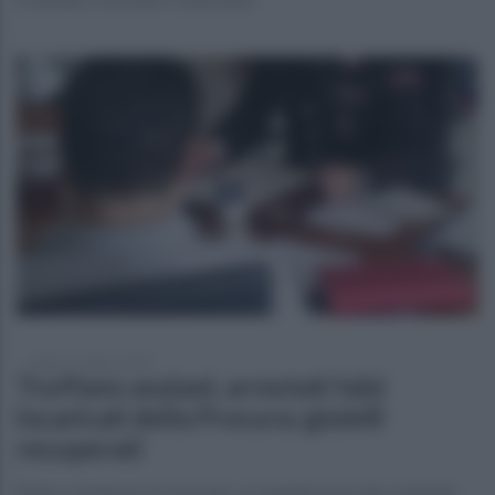
sabato 27 giugno 2026
Truffano anziani, arrestati falsi
incaricati della Procura: gioielli
recuperati
Reato commesso in Toscana: si sospetta una rete criminale