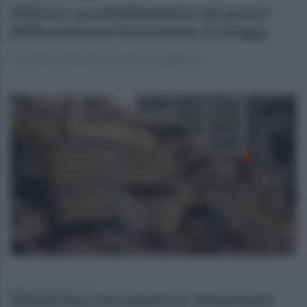
Salerno, accoltellamento nei pressi
della stazione ferroviaria: si indaga
Il prefetto intensifica i servizi di vigilanza
martedì 30 giugno 2026
Disastroso terremoto in Venezuela: