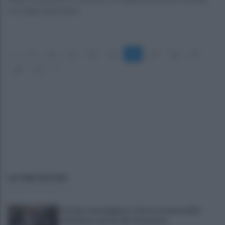
con regia salernitana
«
9
10
11
12
13
14
15
16
17
18
19
»
ULTIME NOTIZIE
Autobus danneggiato a Giovi, il responsabile
individuato grazie alle telecamere