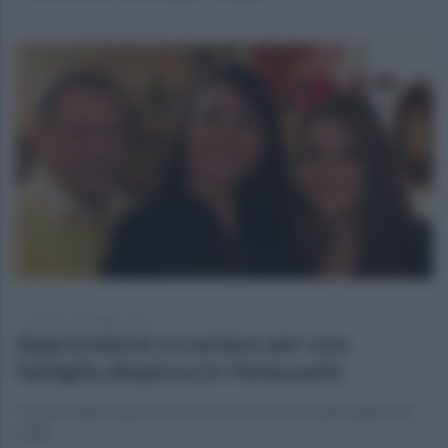
domenica 28 giugno 2026
Apprensione a Laviano per una
famiglia dispersa in Venezuela
I nonni materni persero la vita nel terremoto dell'Irpinia del
1980