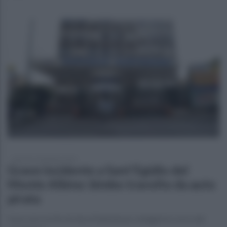
domenica 28 giugno 2026
Grave incidente a Sant'Egidio del
Monte Albino: bimbo travolto da auto
pirata
Il piccolo è in fin di vita al Santobono, indagini in corso dei