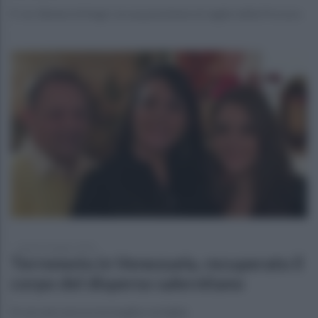
E' un 32enne di Angri, la sua posizione al vaglio della Procura
lunedì 29 giugno 2026
Terremoto in Venezuela, recuperato il
corpo del disperso salernitano
Si cercano ancora la moglie e la figlia