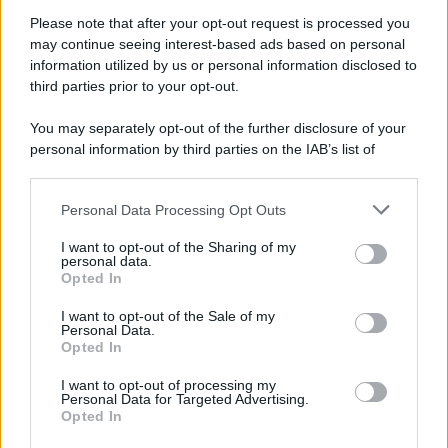
indaga la procura
Please note that after your opt-out request is processed you
may continue seeing interest-based ads based on personal
information utilized by us or personal information disclosed to
third parties prior to your opt-out.
You may separately opt-out of the further disclosure of your
personal information by third parties on the IAB’s list of
downstream participants.
Personal Data Processing Opt Outs
This information may also be disclosed by us to third parties
on the IAB’s List of Downstream Participants that may further
I want to opt-out of the Sharing of my
disclose it to other third parties.
personal data.
Opted In
Please note that this website/app uses one or more Google
services and may gather and store information including but
I want to opt-out of the Sale of my
Personal Data.
not limited to your visit or usage behaviour. You may click to
Opted In
grant or deny consent to Google and its third-party tags to
use your data for below specified purposes in below Google
I want to opt-out of processing my
consent section.
Personal Data for Targeted Advertising.
Opted In