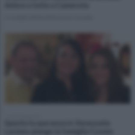
dolore e lutto a Camerota
Il cordoglio dell'amministrazione comunale
lunedì 29 giugno 2026
Spenta la speranza in Venezuela:
Laviano piange la famiglia Cuomo