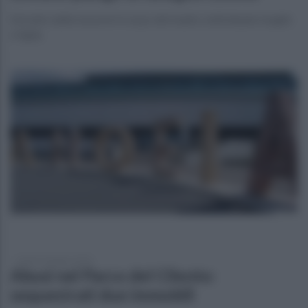
Estratto dalle macerie il corpo del madre, individuate moglie
e figlia
lunedì 29 giugno 2026
Abusi nel Parco del Cilento:
sequestrati due immobili