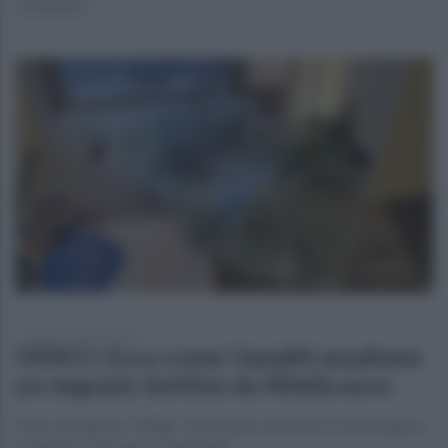
carabinieri
sabato 27 giugno 2026
VIDEO | Ecco come i banditi assaltano
un negozio: bottino da 40mila euro
Furto al negozio "Ellegi" di Pastena: nemmeno il nebbiogeno
è bastato a fermare i malviventi