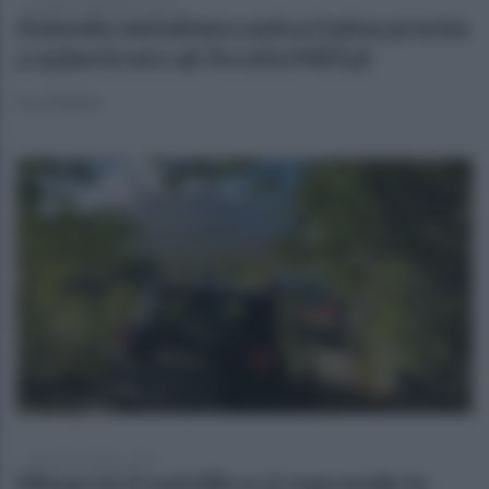
mercoledì 18 febbraio 2026
Azienda metalmeccanica irpina pronta
a subentrare ad ArcelorMittal
La richiesta
venerdì 24 ottobre 2025
Minaccia il suicidio e si nasconde in