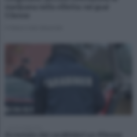
marijuana nella villetta: nei guai
53enne
Il 53enne è stato denunciato
martedì 29 luglio 2025
Arrestato dai carabinieri un 43enne