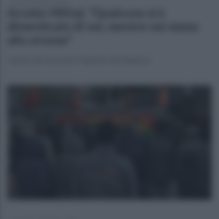
lunedì 23 febbraio 2026
Arcelor Mittal, "Qualcuno si è
dimenticato di noi, mentre noi siamo
allo stremo"
Il grido dei lavoratori l'appello alla Regione