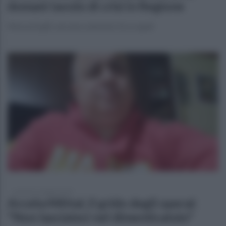
domani tavolo di crisi in Regione
Morsa (Cgil): servono soluzioni. Ecco quali
venerdì 16 maggio 2025
ArcelorMittal, il grido degli operai:
"Non lasciateci nel dimenticatoio"