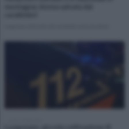
montagna: donna salvata dai
carabinieri
Luogosano, intervento dei carabinieri salva una donna
venerdì 17 ottobre 2025
Luogosano, piccola coltivazione di