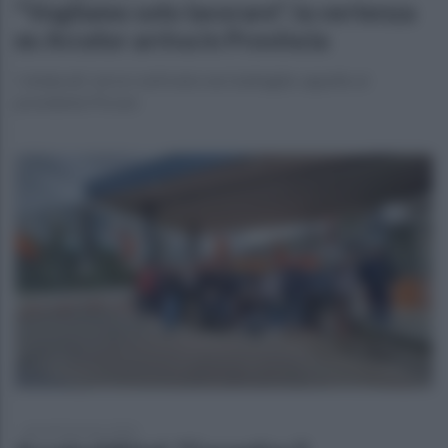
"Vogliamo solo lavorare", la vertenza
ex Arcelor arriva in Provincia
I sindacati: serve confronto non battaglia: appello al
presidente Picone
giovedì 26 marzo 2026