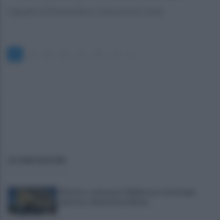
L'appello di Michele Rizzo: siamo pronti a tutto
1
2
3
4
5
6
7
»
ULTIME NOTIZIE
Montoro, ruba quasi 130mila euro di energia
elettrica: denunciato 65enne