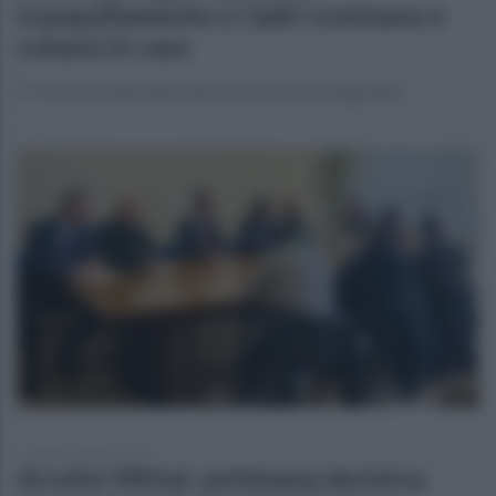
tranquillamente e i ladri rovistano e
rubano in casa
E' caccia ai malviventi entrati in azione a Luogosano
lunedì 23 giugno 2025
Arcelor Mittal, settimana decisiva: