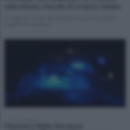
salernitano a bordo di un’auto rubata
A Luogosano durante uno dei numerosi posti di controllo
eseguiti dai carabinieri
venerdì 11 luglio 2025
Mamma e figlio dormono