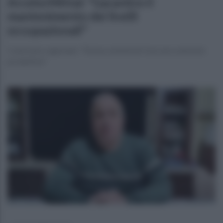
ArcelorMittal: "Garantire il
mantenimento dei livelli
occupazionali"
Contronto regionale: "Ferma volontà di ricercare soluzioni
produttive"