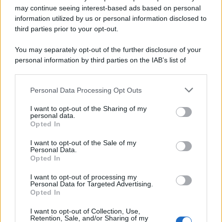
may continue seeing interest-based ads based on personal
information utilized by us or personal information disclosed to
third parties prior to your opt-out.
You may separately opt-out of the further disclosure of your
personal information by third parties on the IAB’s list of
downstream participants.
Personal Data Processing Opt Outs
This information may also be disclosed by us to third parties
on the IAB’s List of Downstream Participants that may further
I want to opt-out of the Sharing of my
disclose it to other third parties.
personal data.
Opted In
Please note that this website/app uses one or more Google
services and may gather and store information including but
I want to opt-out of the Sale of my
Personal Data.
not limited to your visit or usage behaviour. You may click to
Opted In
grant or deny consent to Google and its third-party tags to
use your data for below specified purposes in below Google
I want to opt-out of processing my
consent section.
Personal Data for Targeted Advertising.
Opted In
I want to opt-out of Collection, Use,
Retention, Sale, and/or Sharing of my