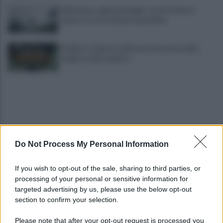
Maltempo, oggi pomeriggio scatta l'allerta
meteo: in arrivo fulmini e grandine
Avellino: è il giorno della presentazione delle
maglie e della squadra
Do Not Process My Personal Information
Trovato morto in casa in una pozza di sangue: il
If you wish to opt-out of the sale, sharing to third parties, or
giallo della morte di Sergio
processing of your personal or sensitive information for
targeted advertising by us, please use the below opt-out
section to confirm your selection.
Cipriano: "I The Kolors con BigMama e gli artisti
irpini per il 16 agosto"
Please note that after your opt-out request is processed you