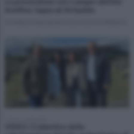
La prevenzione con i camper dell’Asl
Avellino: tappa ad Atripalda
Screening oncologici gratuiti con prenotazione obbligatoria
domenica 17 maggio 2026
VIDEO | L'obiettivo della