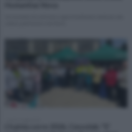
Humanitas Nova
Un momento di confronto e approfondimento dedicato alla
cultura, patrimonio e territorio
lunedì 11 maggio 2026
L’Irpinia corre 2026, Cesvolab: "E'