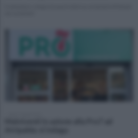
Si attendono sviluppi da questi ultimi accertamenti effettuati
dai carabinieri
sabato 9 maggio 2026
Malviventi in azione alla Pro7 ad
Atripalda: si indaga