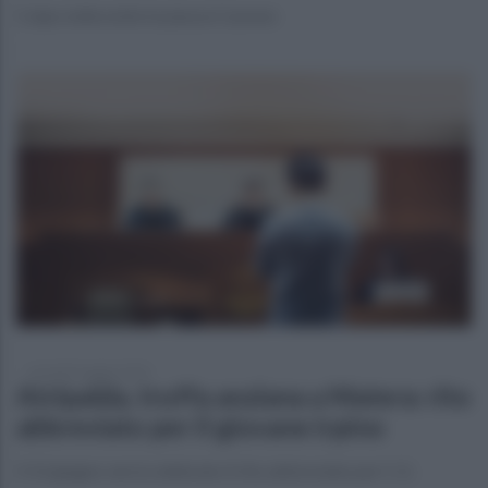
Colpo nella notte in piazza Cassese
venerdì 8 maggio 2026
Atripalda, truffa anziana a Matera: rito
abbreviato per il giovane irpino
Il 12 giugno verrà celebrato il rito abbreviato per C.G.