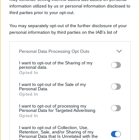
information utilized by us or personal information disclosed to
third parties prior to your opt-out.
You may separately opt-out of the further disclosure of your
personal information by third parties on the IAB’s list of
downstream participants.
Personal Data Processing Opt Outs
This information may also be disclosed by us to third parties
on the IAB’s List of Downstream Participants that may further
I want to opt-out of the Sharing of my
disclose it to other third parties.
personal data.
Opted In
Please note that this website/app uses one or more Google
services and may gather and store information including but
I want to opt-out of the Sale of my
Personal Data.
not limited to your visit or usage behaviour. You may click to
Opted In
grant or deny consent to Google and its third-party tags to
use your data for below specified purposes in below Google
I want to opt-out of processing my
consent section.
Personal Data for Targeted Advertising.
Opted In
I want to opt-out of Collection, Use,
Retention, Sale, and/or Sharing of my
Personal Data that Is Unrelated with the