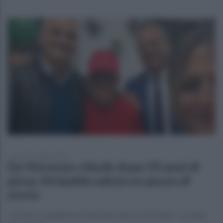
giovedì 7 maggio 2026
Da Vincenzo chiude dopo 50 anni di
pizza: Atripalda saluta un pezzo di
storia
"Il forno si spegne ma il profumo dei ricordi resta" . Il saluto