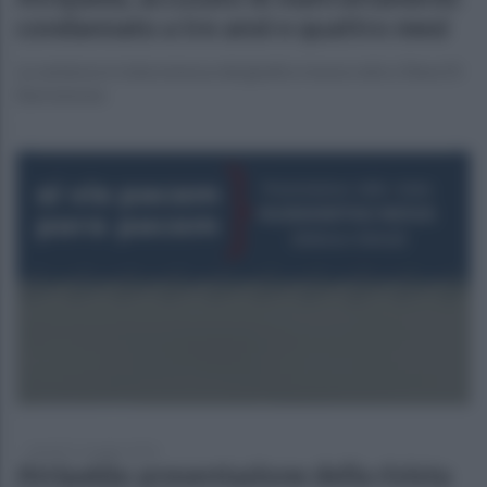
condannato a tre anni e quattro mesi
La sentenza è stata emessa dal giudice monocratico Elena Di
Bartolomeo
martedì 12 maggio 2026
Atripalda: presentazione della rivista