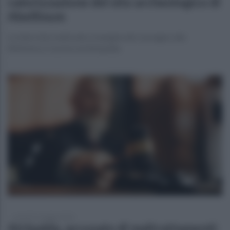
valorizzazione del sito archeologico di
Abellinum
Le interviste realizzate a margine del convegno alla
Biblioteca Cassese ad Atripalda
venerdì 15 maggio 2026
Atripalda, accusato di maltrattamenti: