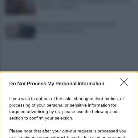
Cipriano: "I The Kolors con BigMama e gli artisti
irpini per il 16 agosto"
Mugnano, Omicidio Colalongo: il Riesame
scarcera Bernando Cava
Do Not Process My Personal Information
Avellino, il mistero della morte di Sergio: la verità
If you wish to opt-out of the sale, sharing to third parties, or
dall'autopsia
processing of your personal or sensitive information for
targeted advertising by us, please use the below opt-out
section to confirm your selection.
È ufficiale, accordo chiuso: Ferragosto ad Avellino
con BigMama e The Kolors
Please note that after your opt-out request is processed you
may continue seeing interest-based ads based on personal