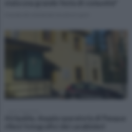
stata una grande festa di comunità"
Il mondo del volontariato incontra lo sport
sabato 9 maggio 2026
Atripalda, doppia sparatoria di Pasqua:
rilievi fotografici dei carabinieri