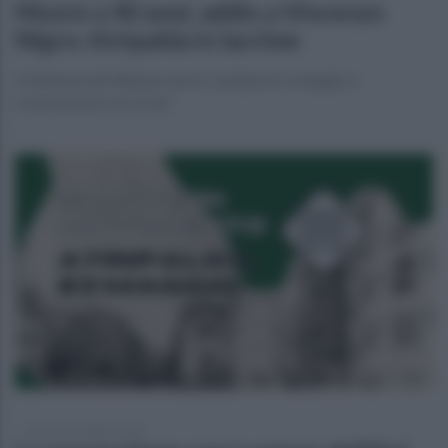
Muore a 40 anni, addio a Vincenzo
Nigro: Atripalda in lacrime
Il dramma del 40enne morto, ondata di cordoglio e
commozione sui social
martedì 19 maggio 2026