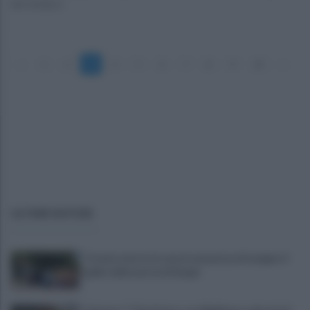
del sindaco
«
1
2
3
4
5
6
7
8
9
10
»
ULTIME NOTIZIE
Trovato morto in casa in una pozza di sangue: il
giallo della morte di Sergio