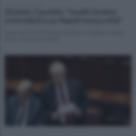
venerdì 17 aprile 2026
Elezioni, Casciello: "Inutili riunioni
centrodestra su Napoli senza unità"
L'esponente di Noi Moderati all'attacco: Avellino e Salerno
divisi, c'è chi pensa al 2027