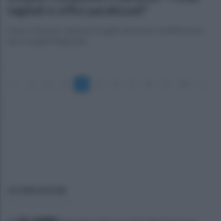
tagliati e uffici paralizzati"
Paolo Colombo, denuncia il taglio dei fondi e l'indifferenza
del Consiglio Regionale
«
1
2
3
4
5
6
7
8
9
10
»
ULTIME NOTIZIE