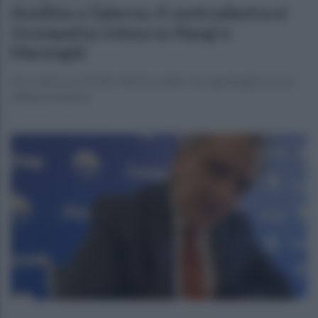
Avellino e Salerno, il centrodestra si
ricompatta: intesa su Nargi e
Marenghi
Pace fatta tra Cirielli e Martusciello: nei capoluoghi al voto
alleanza unitaria