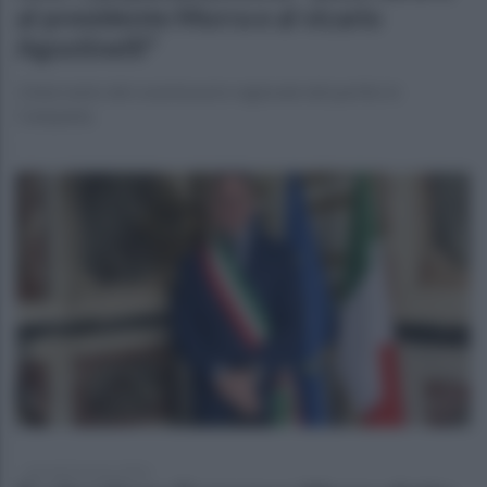
al presidente Morra e al vicario
Agostinelli"
L'intervento del commissario regionale del partito in
Campania.
giovedì 26 marzo 2026