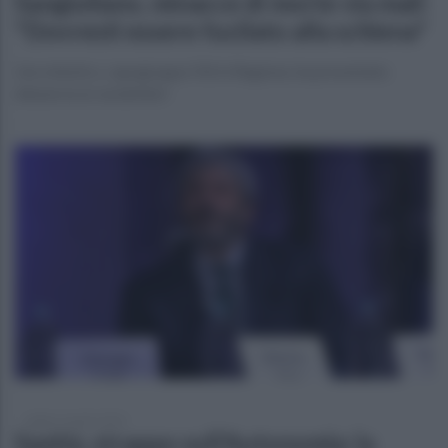
Sangiuliano, minacce di morte via mail:
"Dovresti essere fucilato alla schiena"
L'ex ministro, capogruppo FdI in Regione, ha presentato
denuncia ai carabinieri
sabato 4 aprile 2026
Sanità, strappo sull’Autonomia: la