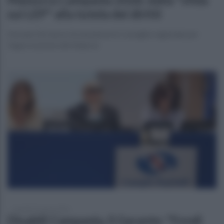
sui LEP" alla tutela dei diritti
Domani 26 marzo la maratona in Consiglio regionale per
l'approvazione del bilancio
martedì 24 marzo 2026
Disabili Campania, il Garante: "Fondi