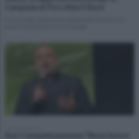
Campania di Fico sfida il Nord
Scontro totale sull'autonomia differenziata. Roberto Fico
guida il fronte del No e scrive a Fedriga
giovedì 26 marzo 2026
Anci Campania,Iannone:"Buon lavoro