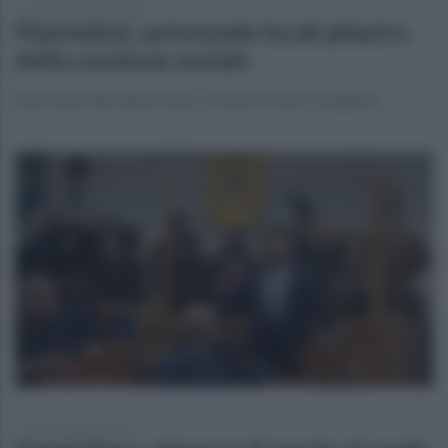
mercoledì 15 aprile 2026
Piantedosi: autonomie locali pilastro
della coesione sociale
Intervento del ministro per i 50 anni di Anci Campania
martedì 7 aprile 2026