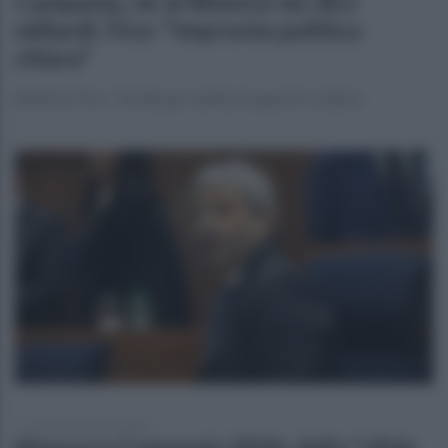
Campania, ok al Bilancio da 38,5
miliardi. Fico: "Impronta politica
chiara"
Roberto Fico: "Svolta per sanità, trasporti e cultura
mercoledì 25 marzo 2026
Manovra Campania 2026: dalla "sfida