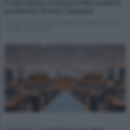
Il salernitano Francesco Morra eletto
presidente di Anci Campania
Il sindaco di Pellezzano ufficialmente alla guida dei Comuni.
Gli auguri della politica
giovedì 26 marzo 2026