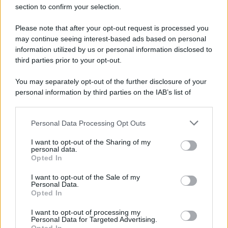
section to confirm your selection.
Pistola e proiettili sotto il cuscino: fermata, si
sente male in caserma
Please note that after your opt-out request is processed you
may continue seeing interest-based ads based on personal
information utilized by us or personal information disclosed to
third parties prior to your opt-out.
You may separately opt-out of the further disclosure of your
personal information by third parties on the IAB’s list of
downstream participants.
Personal Data Processing Opt Outs
This information may also be disclosed by us to third parties
on the IAB’s List of Downstream Participants that may further
I want to opt-out of the Sharing of my
disclose it to other third parties.
personal data.
Opted In
Please note that this website/app uses one or more Google
services and may gather and store information including but
I want to opt-out of the Sale of my
Personal Data.
not limited to your visit or usage behaviour. You may click to
Opted In
grant or deny consent to Google and its third-party tags to
use your data for below specified purposes in below Google
I want to opt-out of processing my
consent section.
Personal Data for Targeted Advertising.