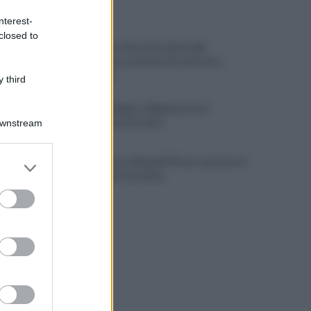
ULTIME NOTIZIE
nterest-
closed to
Piantedosi a Sorrento, Rastrelli:
importante occasione di confronto,
avanti così
 third
Castel di Sangro: Allegri prova la
formazione anti Celta
Downstream
Gabriel Jesus al Napoli? Pista concreta: le
er and store
ultime sulla trattativa
to grant or
ed purposes