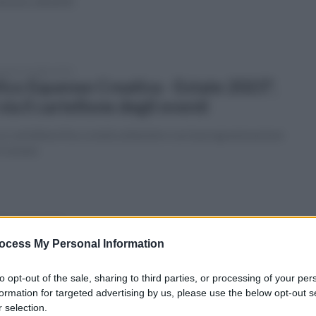
ezioni, dibattiti
enica 16 luglio 2023
ico Equense Creativa - Estate 2023",
 via il cartellone degli eventi
co cartellone fino a metà settembre con la programmazione
 Comune
ato 15 luglio 2023
co Equense, precipita dal costone:
ocess My Personal Information
enne soccorso in elicottero
to opt-out of the sale, sharing to third parties, or processing of your per
mo dopo un volo di diversi metri è finito sulla spiaggia
formation for targeted advertising by us, please use the below opt-out s
igliano,raggiungibile solo via mare
 selection.