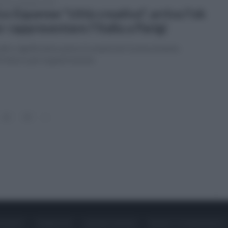
enica 18 giugno 2023
co Equense "città creativa", arriva l'ok
r rappresentare l'Italia a Parigi
ltro significativo passo in avanti nel riconoscimento
l'Unesco per la gastronomia
12
13
»
ONTATTI
PUBBLICITÀ
LAVORA CON NOI
PRIVACY / COOKIE POLICY