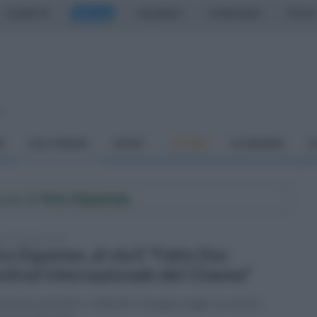
CASERTA
NAPOLI
SALERNO
CAMPANIA
ITALIA
o
À
DAI COMUNI
SPORT
CUCINA
ECONOMIA
C
mune di
Vico Equense
tedì 18 luglio 2023
co Equense, al via il "Faito Doc
stival Internazionale del Cinema"
ermesse artistico-culturale si inaugura oggi con eventi,