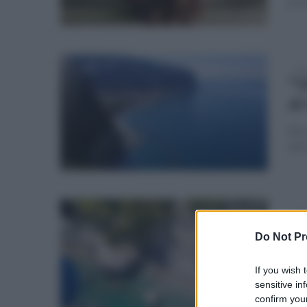
proi
dom
"V
al
Ric
del
sab
Vi
Do Not Pr
53
If you wish 
L'uo
sensitive in
Tord
confirm your