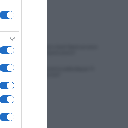
Napoli, Meret o Savic? Spunta un nuovo
nome per la porta azzurra!
Dj Godzi: al via il crowdfunding per "Il
Suono Interrotto"