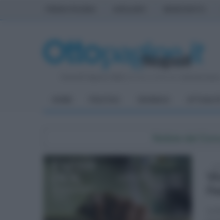
PRIMA PAGINA
AVELLINO
BENEVENTO
Venerdì 7 Agosto 2026
| Direttore Editoriale:
Antonio Sass
HOME
POLITICA
CRONACA
ATTUALIT
Notizie dal Co
mar
Vi
Fe
La k