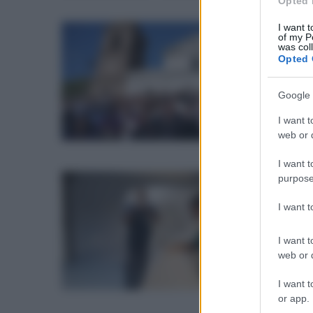
Opted 
I want t
of my P
gio
was col
Vi
Opted 
Cr
Sa
Google 
Nell
I want t
vas
web or d
I want t
purpose
sab
A 
I want 
gl
I want t
Si s
web or d
I want t
or app.