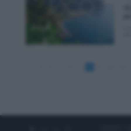
dom
Vi
pe
Un a
dal
«
3
4
5
6
7
8
9
10
11
CHI SIAMO
C