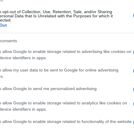
In
o opt-out of Collection, Use, Retention, Sale, and/or Sharing
ersonal Data that Is Unrelated with the Purposes for which it
vedì 6 luglio 2023
lected.
co Equense, il Ministro Guido
Out
osetto alle esequie del militare
varese
consents
a chiesa di San Giovanni Battista i funerali del tenente di
o allow Google to enable storage related to advertising like cookies on
cello deceduto a La Spezia
evice identifiers in apps.
o allow my user data to be sent to Google for online advertising
s.
ato 1 luglio 2023
Vico Equense è operativa la TAC per
to allow Google to send me personalized advertising.
i utenti esterni all'ospedale
o allow Google to enable storage related to analytics like cookies on
ono svolte le prime sedute presso il "De Luca e Rossano"
evice identifiers in apps.
o allow Google to enable storage related to functionality of the website