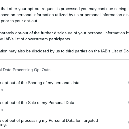
 that after your opt-out request is processed you may continue seeing i
ased on personal information utilized by us or personal information dis
 prior to your opt-out.
erdì 14 luglio 2023
co Equense ricorda Pasquale Paola,
rately opt-out of the further disclosure of your personal information by
sassinato con Ammaturo nel 1982
he IAB’s list of downstream participants.
ccasione del 41° anniversario del brutale assassinio
tion may also be disclosed by us to third parties on the IAB’s List of 
'agente scelto e del suo capo
 that may further disclose it to other third parties.
 that this website/app uses one or more Google services and may gath
l Data Processing Opt Outs
including but not limited to your visit or usage behaviour. You may click 
 to Google and its third-party tags to use your data for below specifi
o opt-out of the Sharing of my personal data.
erdì 7 luglio 2023
ogle consent section.
Seiano di Vico Equense
In
irogustando" tra i sapori tipici del
o opt-out of the Sale of my Personal Data.
rritorio
In
ra un grande evento sul tema del gusto e delle tradizioni
to opt-out of processing my Personal Data for Targeted
gastronomiche locali
ing.