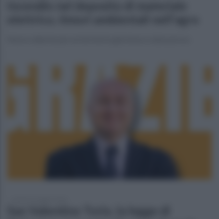
Incendio nel deposito di materiale
elettrico, timori ambientali nell'agro
Nuovo allarme per un territorio già messo a dura prova
lunedì 25 maggio 2026
San Valentino Torio, la legge di