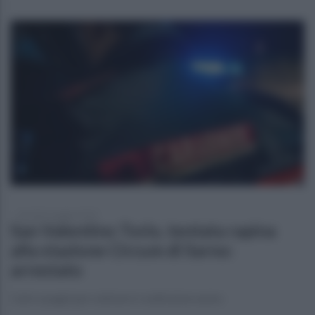
martedì 6 maggio 2025
San Valentino Torio, tentata rapina
alla stazione Circum di Sarno:
arrestato
Calci e pugni per sottrarre i soldi ad un uomo