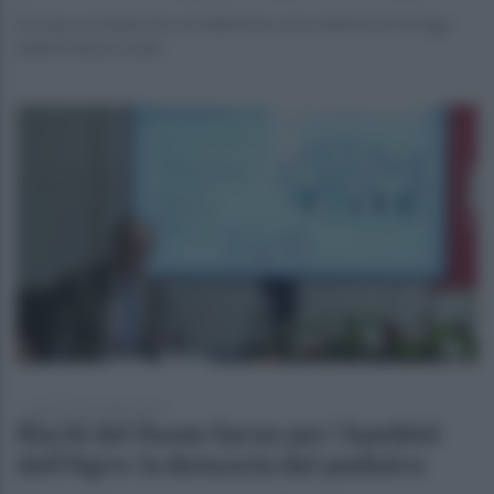
Si erano arrampicati con delle funi, sono stati messi in fuga
dalla Polizia Locale
lunedì 10 novembre 2025
Rischi del fiume Sarno per i bambini
dell'Agro: la denuncia del pediatra