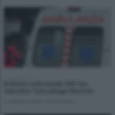
martedì 8 aprile 2025
Schianto sulla statale 268, San
Valentino Torio piange Maurizio
Il cordoglio del sindaco Michele Strianese