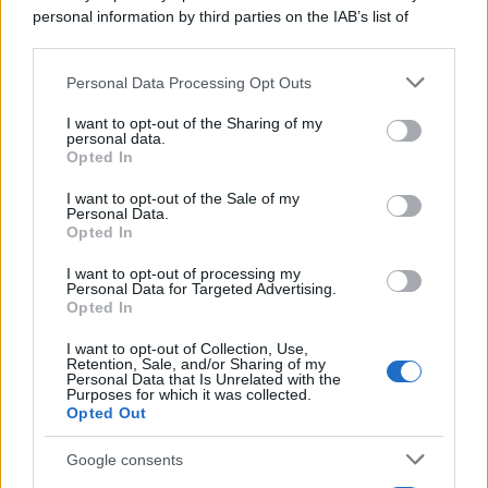
personal information by third parties on the IAB’s list of
downstream participants.
Personal Data Processing Opt Outs
This information may also be disclosed by us to third parties
on the IAB’s List of Downstream Participants that may further
I want to opt-out of the Sharing of my
disclose it to other third parties.
personal data.
Opted In
Please note that this website/app uses one or more Google
services and may gather and store information including but
I want to opt-out of the Sale of my
Personal Data.
not limited to your visit or usage behaviour. You may click to
Opted In
grant or deny consent to Google and its third-party tags to
use your data for below specified purposes in below Google
I want to opt-out of processing my
consent section.
Personal Data for Targeted Advertising.
Opted In
I want to opt-out of Collection, Use,
Retention, Sale, and/or Sharing of my
Personal Data that Is Unrelated with the
Purposes for which it was collected.
Opted Out
Google consents