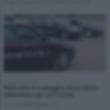
Il rogo è divampato in via Provinciale Sarno-Nocera
mercoledì 28 maggio 2025
Maltratta la compagna: braccialetto
elettronico per un 51enne
E' successo a San Valentino Torio