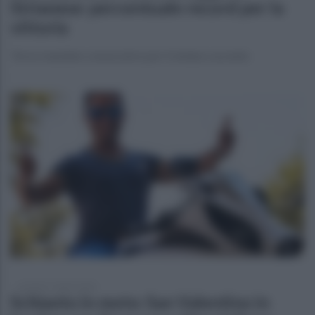
Strianese: percentuale record per la
vittoria
Terzo mandato consecutivo per il sindaco uscente
venerdì 17 aprile 2026
Schianto in moto: San Valentino in