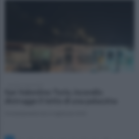
martedì 11 marzo 2025
San Valentino Torio, incendio
distrugge il tetto di una palazzina
Fortunatamente non si registrano feriti