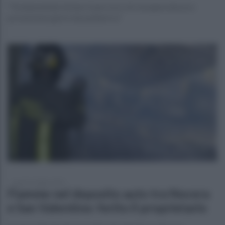
"Fondamentale iniziare il percorso di consapevolezza e
prevenzione già in età pediatrica"
lunedì 14 luglio 2025
Fiamme nel deposito auto tra Nocera
e San Valentino: ferito il proprietario