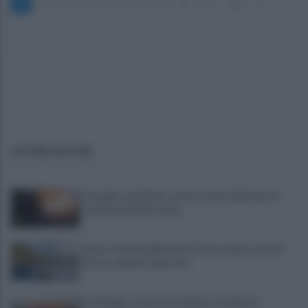
1
2
3
4
5
6
7
8
9
10
»
ULTIME NOTIZIE
Incendio nel Cilento, a fuoco oltre 20 ettari di
macchia mediterranea
Barca rischia di affondare tra le secche a Punta
Licosa, salvate 9 persone
Fa il bagno, avverte un malore a Capaccio