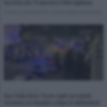
lacrime per Francesco Marcigliano
Il sindaco proclamerà il lutto cittadino nel giorno dei funerali
domenica 14 dicembre 2025
San Valentino Torio, ladri acrobati
tentano un doppio colpo in abitazioni