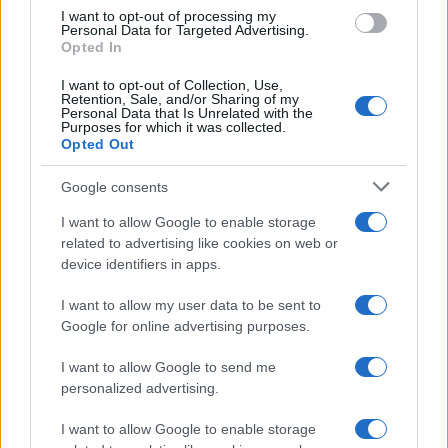
use your data for below specified purposes in below Google
I want to opt-out of processing my
consent section.
Personal Data for Targeted Advertising.
Opted In
I want to opt-out of Collection, Use,
Retention, Sale, and/or Sharing of my
Personal Data that Is Unrelated with the
Purposes for which it was collected.
Opted Out
Google consents
I want to allow Google to enable storage
related to advertising like cookies on web or
device identifiers in apps.
I want to allow my user data to be sent to
Google for online advertising purposes.
I want to allow Google to send me
personalized advertising.
I want to allow Google to enable storage