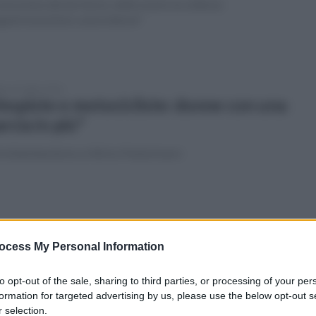
mozione del territorio, delle nostre eccellenze
gastronomiche e aree interne"
ato 25 luglio 2026
espiste e motocicliste: donne con una
rcia in più"
ottaminarda la scrittrice Paola Scarsi
ato 25 luglio 2026
ocess My Personal Information
tavo centenario della nascita di Carlo
d'Angiò: Ariano protagonista
to opt-out of the sale, sharing to third parties, or processing of your per
formation for targeted advertising by us, please use the below opt-out s
ni il convegno: "Araldica e vessillologia angioina"
 selection.