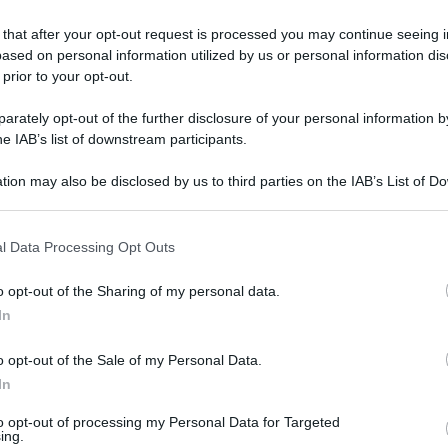
 that after your opt-out request is processed you may continue seeing i
ased on personal information utilized by us or personal information dis
 prior to your opt-out.
ato 25 luglio 2026
o Hirpinia ammessa con riserva,
rately opt-out of the further disclosure of your personal information by
he IAB’s list of downstream participants.
opolo: "Siamo soddisfatti della
lutazione"
tion may also be disclosed by us to third parties on the IAB’s List of 
 that may further disclose it to other third parties.
ronomia e ospitalità: Ariano è tra i comuni più organizzati in
 that this website/app uses one or more Google services and may gath
incia di Avellino
l Data Processing Opt Outs
including but not limited to your visit or usage behaviour. You may click 
 to Google and its third-party tags to use your data for below specifi
o opt-out of the Sharing of my personal data.
ogle consent section.
In
ato 25 luglio 2026
iano: delega al commercio al vice
ndaco Giovannantonio Puopolo
o opt-out of the Sale of my Personal Data.
In
congratulazioni di Confcommercio Ariano Valle Ufita
to opt-out of processing my Personal Data for Targeted
ing.