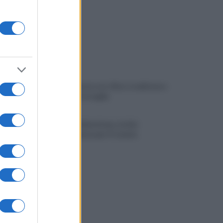
Avellino: festa con i tifosi, tradizione e
novità per le maglie
Avversari Salernitana, rischio
penalizzazione per il Catania