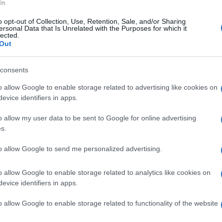
In
o opt-out of Collection, Use, Retention, Sale, and/or Sharing
ersonal Data that Is Unrelated with the Purposes for which it
lected.
ato 25 luglio 2026
Out
iano: per un mese a pregare, giocare e
ndividere lo stare insieme
consents
rande forza degli oratori
o allow Google to enable storage related to advertising like cookies on
evice identifiers in apps.
o allow my user data to be sent to Google for online advertising
s.
ato 25 luglio 2026
to allow Google to send me personalized advertising.
nt'Agnello: maratona 24h di beach
lley con Monica De Gennaro
o allow Google to enable storage related to analytics like cookies on
evice identifiers in apps.
ampo anche il sindaco e la squadra dell'amministrazione
unale
o allow Google to enable storage related to functionality of the website