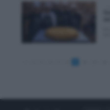
ven
Sa
de
Reco
spec
«
4
5
6
7
8
9
10
11
12