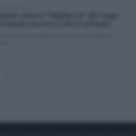
erdì 24 luglio 2026
viano: nasce il "Migliaccio" più lungo
l mondo ma non è solo un primato
rd di dolcezza, tradizione e inclusione reale di ragazzi
iali
13
14
»