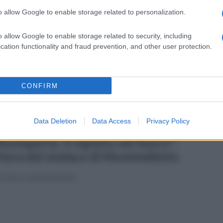
o allow Google to enable storage related to personalization.
ato 25 luglio 2026
tate a Montefredane: tributo al
o allow Google to enable storage related to security, including
cation functionality and fraud prevention, and other user protection.
ande Pino Daniele
mazione musicale dei ragazzi e una ricca offerta di momenti
ertistici
CONFIRM
Data Deletion
Data Access
Privacy Policy
erdì 24 luglio 2026
ontaperto. Il vigneto nel bosco":
ttera del sindaco di Montemiletto
eviamo e pubblichiamo