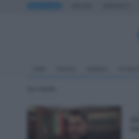
PRIMA PAGINA
AVELLINO
BENEVENTO
HOME
POLITICA
CRONACA
ATTUALIT
DAI COMUNI
sab
Dm
im