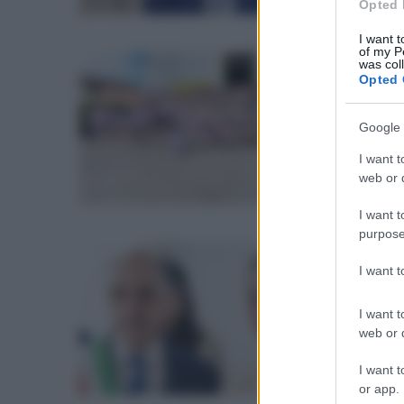
Opted 
I want t
of my P
was col
sab
Opted 
Ar
co
Google 
La g
I want t
web or d
I want t
purpose
sab
I want 
Sa
vo
I want t
web or d
In c
com
I want t
or app.