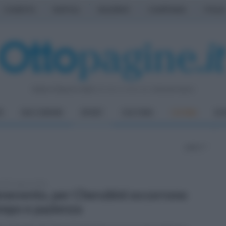
CASERTA
NAPOLI
SALERNO
CAMPANIA
ITALIA
Sabato 8 Agosto 2026
| Direttore Editoriale:
Antonio Sasso
À
DAI COMUNI
SPORT
CULTURA
CUCINA
EC
pagina 7
tedì 4 agosto 2026
nevento, per Cherubini occorrono
mpo e pazienza