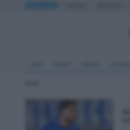
PRIMA PAGINA
AVELLINO
BENEVENTO
HOME
POLITICA
CRONACA
ATTUALIT
SPORT
mar
Be
te