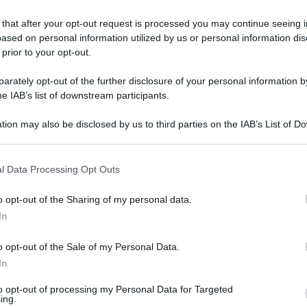
restyling
 that after your opt-out request is processed you may continue seeing i
ased on personal information utilized by us or personal information dis
 prior to your opt-out.
tedì 4 agosto 2026
scardi in prestito al Sorrento: arriva
rately opt-out of the further disclosure of your personal information by
he IAB’s list of downstream participants.
ufficialità
tion may also be disclosed by us to third parties on the IAB’s List of 
agazzo della cantera giallorossa anche l'anno scorso era
 that may further disclose it to other third parties.
to in prestito alla Casertana
 that this website/app uses one or more Google services and may gath
l Data Processing Opt Outs
including but not limited to your visit or usage behaviour. You may click 
 to Google and its third-party tags to use your data for below specifi
o opt-out of the Sharing of my personal data.
ogle consent section.
tedì 4 agosto 2026
In
FICIALE - Salernitana-Bari scelta da
i Sport: data e orario
o opt-out of the Sale of my Personal Data.
In
ecisione dell'emittente
to opt-out of processing my Personal Data for Targeted
ing.