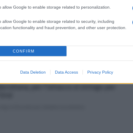
o allow Google to enable storage related to personalization.
tedì 4 agosto 2026
rcato serie B. Palermo, colpo
o allow Google to enable storage related to security, including
cation functionality and fraud prevention, and other user protection.
refezza. Il Catanzaro è un...
ancomat"
quadra calabrese ha assestato le sue finanze con cessioni
CONFIRM
llenti. Pittarello verso Pisa
Data Deletion
Data Access
Privacy Policy
tedì 4 agosto 2026
lernitana, per l'attacco si stringe per
Ursi
ing col Sorrento per chiudere la trattativa