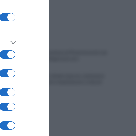
E' morto il pedone di 94 anni investito da
un'auto, indaga la procura
Benevento chiede risposte: centinaia in
corteo contro inquinamento e miasmi