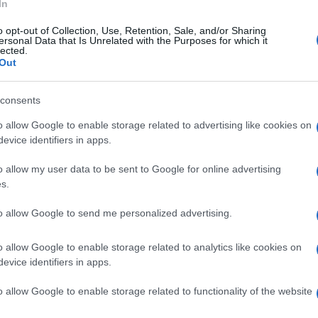
In
o opt-out of Collection, Use, Retention, Sale, and/or Sharing
ersonal Data that Is Unrelated with the Purposes for which it
lected.
tedì 4 agosto 2026
Out
lernitana, niente Spezia per Berra: i
anconeri puntano un obiettivo
consents
anata
o allow Google to enable storage related to advertising like cookies on
oggia aspetta il via libera dallo stopper granata, fuori dai
evice identifiers in apps.
i di Cosmi
o allow my user data to be sent to Google for online advertising
s.
tedì 4 agosto 2026
to allow Google to send me personalized advertising.
ro2032, sfida Napoli-Salerno:
esentato il progetto del nuovo
o allow Google to enable storage related to analytics like cookies on
aradona
evice identifiers in apps.
entato in comune il nuovo restyling previsto per l'impianto
o allow Google to enable storage related to functionality of the website
uorigrotta