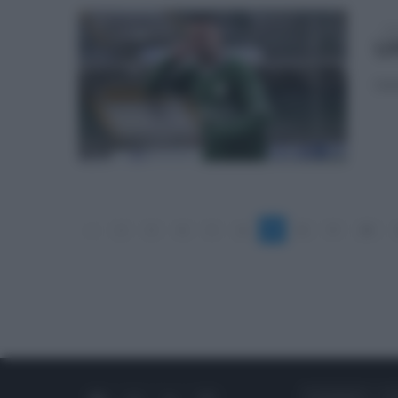
mar
Uf
Defi
«
2
3
4
5
6
7
8
9
10