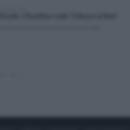
tedì 4 agosto 2026
ficiale, l'Avellino cede Tribuzzi al Bari
nita l'operazione in uscita da parte dle diesse Aiello
11
12
»