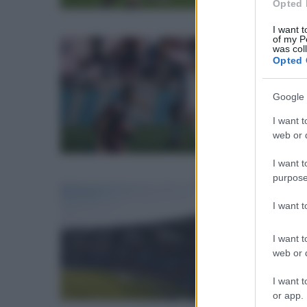
Opted 
I want t
of my P
was col
mar
Opted 
Sa
bi
Google 
gr
I want t
Il F
web or d
pian
I want t
purpose
mar
I want 
Eu
pr
I want t
M
web or d
Pres
I want t
di F
or app.