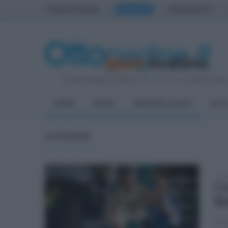
PRIMA PAGINA
AVELLINO
BENEVENTO
Venerdì 7 Agosto 2026
| Direttore Editoriale:
Antonio Sass
HOME
SPORT
AVELLINO CALCIO
ALTR
ALTRI SPORT
lun
Co
Ba
Di 