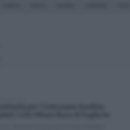
CASERTA
NAPOLI
SALERNO
CAMPANIA
ITALIA
o
I
edì 13 aprile 2026
ntinuità per l'Unicusano Avellino
sket: Crifo Wines Ruvo di Puglia ko
Carlo: "Volevamo tornare a vincere in casa. Dobbiamo