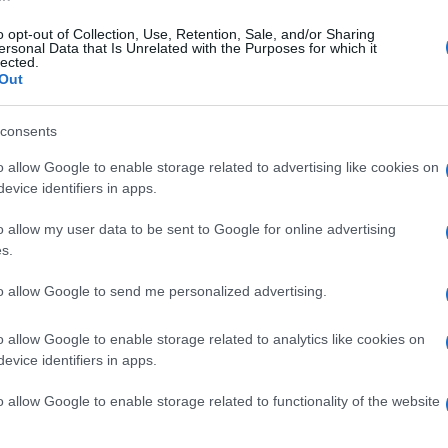
o opt-out of Collection, Use, Retention, Sale, and/or Sharing
ersonal Data that Is Unrelated with the Purposes for which it
tedì 7 aprile 2026
lected.
ellino Basket, Di Carlo: "Dobbiamo
Out
trovarci, è la priorità"
consents
oach degli irpini: "Dobbiamo ritrovare risorse all'interno del
o allow Google to enable storage related to advertising like cookies on
ppo"
evice identifiers in apps.
o allow my user data to be sent to Google for online advertising
s.
enica 5 aprile 2026
ellino Basket: stop per Dell'Agnello,
to allow Google to send me personalized advertising.
lterà la gara con la Gemini Mestre
o allow Google to enable storage related to analytics like cookies on
oledì la sfida del turno infrasettimanale, trentacinquesima
evice identifiers in apps.
rnata di campionato
o allow Google to enable storage related to functionality of the website