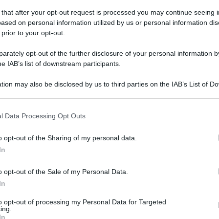
pproccio"
 that after your opt-out request is processed you may continue seeing i
ased on personal information utilized by us or personal information dis
 prior to your opt-out.
coledì 8 aprile 2026
Unicusano Avellino Basket si rilancia:
rately opt-out of the further disclosure of your personal information by
ttoria contro la Gemini Mestre
he IAB’s list of downstream participants.
tion may also be disclosed by us to third parties on the IAB’s List of 
ni senza Grande e Dell'Agnello, con Lewis da 22 punti e
 that may further disclose it to other third parties.
sini da 19
 that this website/app uses one or more Google services and may gath
l Data Processing Opt Outs
including but not limited to your visit or usage behaviour. You may click 
 to Google and its third-party tags to use your data for below specifi
o opt-out of the Sharing of my personal data.
ogle consent section.
coledì 8 aprile 2026
In
na vittoria di fila per la Scandone
ellino: 59-77 sulla San Paolo Ostiense
o opt-out of the Sale of my Personal Data.
In
h Dell'Imperio: "Ci godiamo la vittoria, ma subito testa alla
er Roma"
to opt-out of processing my Personal Data for Targeted
ing.
In