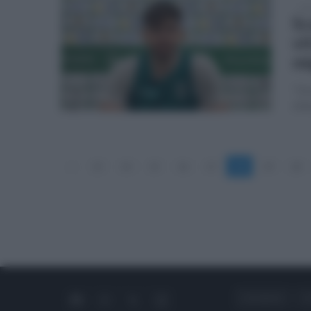
ven
Sc
vi
mi
"Ora
sfid
«
13
14
15
16
17
18
19
20
CHI SIAMO
C