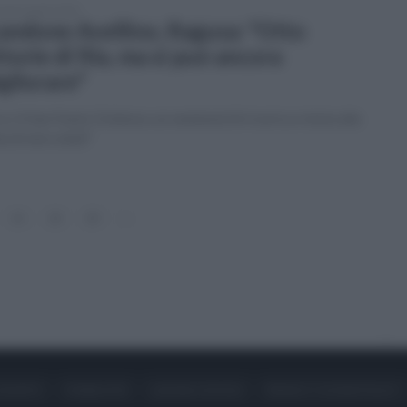
erdì 3 aprile 2026
andone Avellino, Ragusa: "Otto
ttorie di fila, ma si può ancora
gliorare"
 c'è San Paolo Ostiense, un weekend di ricarica e testa alla
a di mercoledì"
21
22
23
»
ONTATTI
PUBBLICITÀ
LAVORA CON NOI
PRIVACY / COOKIE POLICY