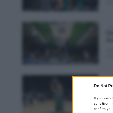
pro
sab
De
Av
Coac
mom
ven
Av
Do Not Pr
de
If you wish 
De
sensitive in
confirm your
Mus