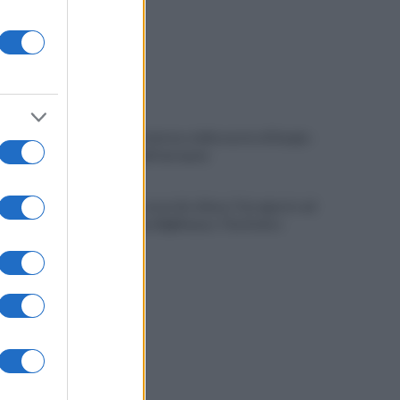
Avellino, il mistero della morte di Sergio:
la verità dall'autopsia
È ufficiale, accordo chiuso: Ferragosto ad
Avellino con BigMama e The Kolors