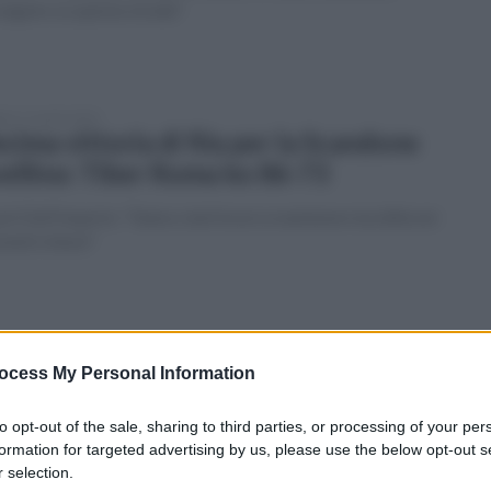
seguire su questa strada"
ato 11 aprile 2026
cima vittoria di fila per la Scandone
ellino: Tiber Roma ko 86-73
h Dell'Imperio: "Siamo stati bravi a mantenere lucidità nei
enti chiave"
erdì 10 aprile 2026
ellino Basket: i dettagli
ocess My Personal Information
ll'infortunio rimediato da
to opt-out of the sale, sharing to third parties, or processing of your per
ll'Agnello
formation for targeted advertising by us, please use the below opt-out s
 selection.
sini: "Non esistono gare facili. Con Ruvo sarà determinante