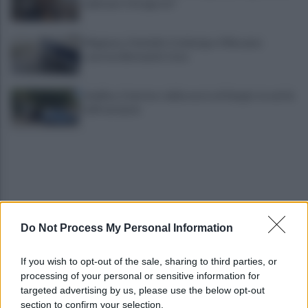
irpini per il 16 agosto"
Mugnano, Omicidio Colalongo: il Riesame
scarcera Bernando Cava
Avellino, il mistero della morte di Sergio: la verità
dall'autopsia
Do Not Process My Personal Information
È ufficiale, accordo chiuso: Ferragosto ad Avellino
If you wish to opt-out of the sale, sharing to third parties, or
con BigMama e The Kolors
processing of your personal or sensitive information for
targeted advertising by us, please use the below opt-out
section to confirm your selection.
Addio a Giuseppe Marchioro: allenò l'Avellino in