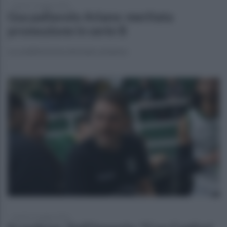
lunedì 11 maggio 2026
Gsa pallavolo Ariano: meritata
promozione in serie B
La soddisfazione del team arianese
lunedì 11 maggio 2026