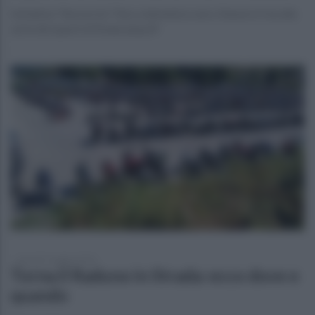
Iniziativa "Ancora tu" fino a domenica sera. Stasera il via alla
serie dei quarti di finale playoff
giovedì 7 maggio 2026
Torna il Raduno in Strada: ecco dove e
quando