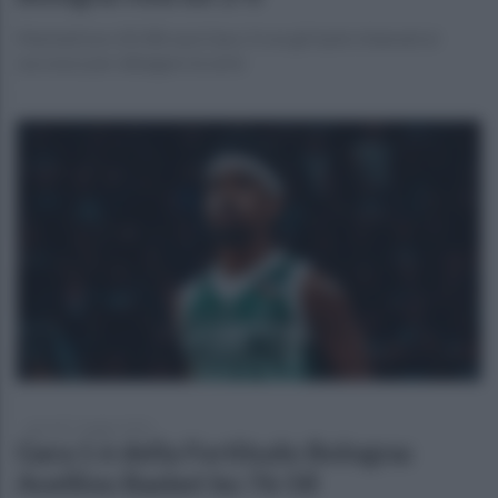
Martedì (ore 20.30) sarà Gara 3 con gli irpini chiamati al
successo per allungare la serie
giovedì 7 maggio 2026
Gara 1 è della Fortitudo Bologna:
Avellino Basket ko 76-58