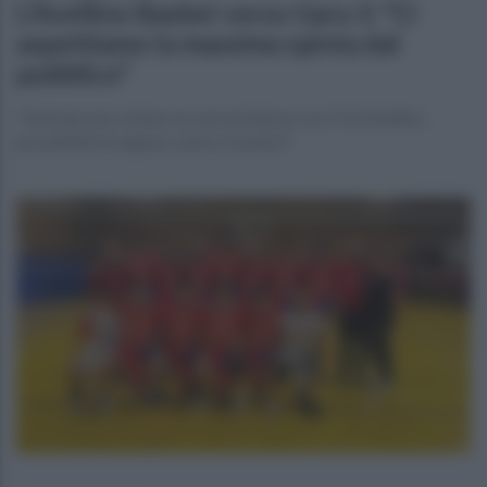
L'Avellino Basket verso Gara 3: "Ci
aspettiamo la massima spinta dal
pubblico"
"Anticipo per evitare la concomitanza con l'US Avellino,
possibilità di seguire calcio e basket"