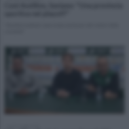
Coni Avellino, Saviano: "Una provincia
sportiva nei playoff"
"Risultati esaltanti, siano traino anche per altri settori della
comunità"
lunedì 11 maggio 2026