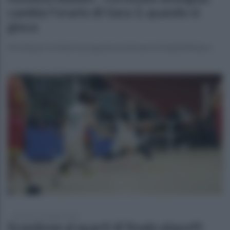
cambia l'orario di Gara 3, quando si
gioca
Novità per la sfida in programma domani al PalaDelMauro
domenica 10 maggio 2026
Scandone ai quarti di finale playoff: