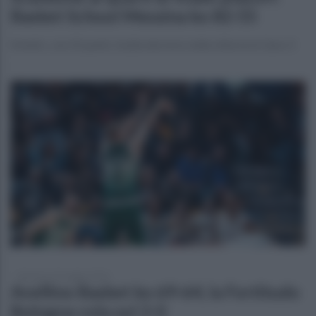
Basket School Messina ko 82-55
Kmetic, con 25 punti, risulta decisivo nella vittoria in Gara 3
domenica 10 maggio 2026
Avellino Basket ko 69-64, la Fortitudo
Bologna vola sul 2-0