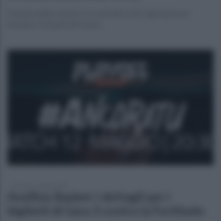
Felsinei subito aventi e in controllo al 20', agli irpini non
bastano i 24 punti di Francis
giovedì 7 maggio 2026
Avellino Basket: i dettagli per i
biglietti di Gara 3 contro la Fortitudo