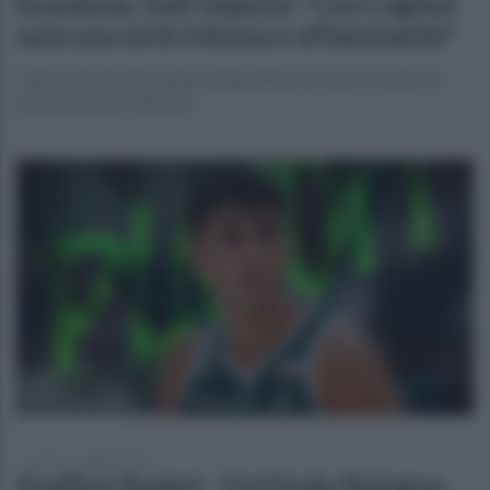
Scandone, Dell'Imperio: "Con Cagliari
sarà una serie intensa e affascinante"
I biancoverdi sono reduci dalla vittoria in Gara 3 contro la
Basket School Messina
lunedì 11 maggio 2026
Avellino Basket - Fortitudo Bologna: