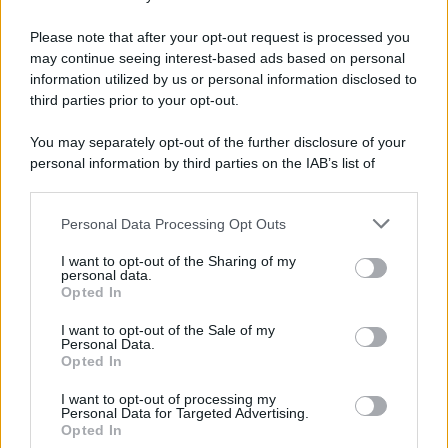
Serie A nel 1982
Please note that after your opt-out request is processed you
may continue seeing interest-based ads based on personal
information utilized by us or personal information disclosed to
third parties prior to your opt-out.
You may separately opt-out of the further disclosure of your
personal information by third parties on the IAB’s list of
downstream participants.
Personal Data Processing Opt Outs
This information may also be disclosed by us to third parties
on the IAB’s List of Downstream Participants that may further
I want to opt-out of the Sharing of my
disclose it to other third parties.
personal data.
Opted In
Please note that this website/app uses one or more Google
services and may gather and store information including but
I want to opt-out of the Sale of my
Personal Data.
not limited to your visit or usage behaviour. You may click to
Opted In
grant or deny consent to Google and its third-party tags to
use your data for below specified purposes in below Google
I want to opt-out of processing my
consent section.
Personal Data for Targeted Advertising.
Opted In