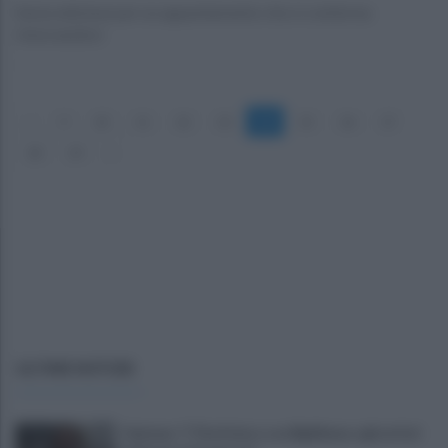
Sesta edizione per un appuntamento che si conferma
rinnovandosi
«
9
10
11
12
13
14
15
16
17
18
19
»
ULTIME NOTIZIE
Cipriano: "I The Kolors con BigMama e gli artisti