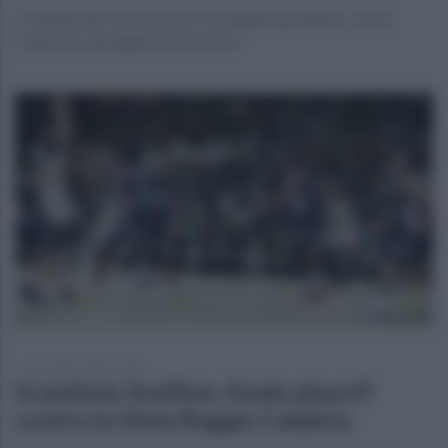
Il campionato non finirà per la squadra perdente: ci sarà
l'ulteriore spareggio promozione
giovedì 28 maggio 2026
Scandone Avellino, finale playoff
contro la Viola Reggio Calabria