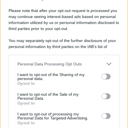
rigore (2-4)
Please note that after your opt-out request is processed you
may continue seeing interest-based ads based on personal
information utilized by us or personal information disclosed to
third parties prior to your opt-out.
You may separately opt-out of the further disclosure of your
personal information by third parties on the IAB’s list of
downstream participants.
Personal Data Processing Opt Outs
This information may also be disclosed by us to third parties
on the IAB’s List of Downstream Participants that may further
I want to opt-out of the Sharing of my
disclose it to other third parties.
personal data.
Opted In
Please note that this website/app uses one or more Google
services and may gather and store information including but
I want to opt-out of the Sale of my
Personal Data.
not limited to your visit or usage behaviour. You may click to
Opted In
grant or deny consent to Google and its third-party tags to
use your data for below specified purposes in below Google
I want to opt-out of processing my
consent section.
Personal Data for Targeted Advertising.
Opted In