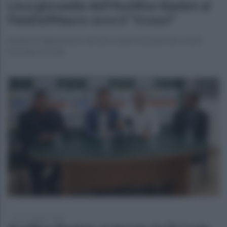
Leva giovanile dell'Avellino Basket al
PalaDelMauro: ecco il "tryout"
Sedute di allenamento dirette e supervisionate dai coach
Formato e Freda
lunedì 1 giugno 2026