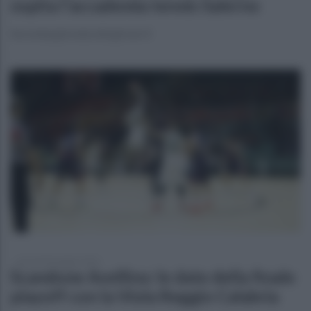
ospita l'accademia tennis Salerno
Seconda giornata del girone 4
giovedì 28 maggio 2026
Scandone Avellino: le date della finale
playoff con la Viola Reggio Calabria