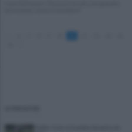
Coach Dell'Imperio: "Non posso fare altro che applaudire
questo gruppo, davvero straordinario"
«
6
7
8
9
10
11
12
13
14
15
16
»
ULTIME NOTIZIE
Avellino-Torino: le fotogallery del match e dei