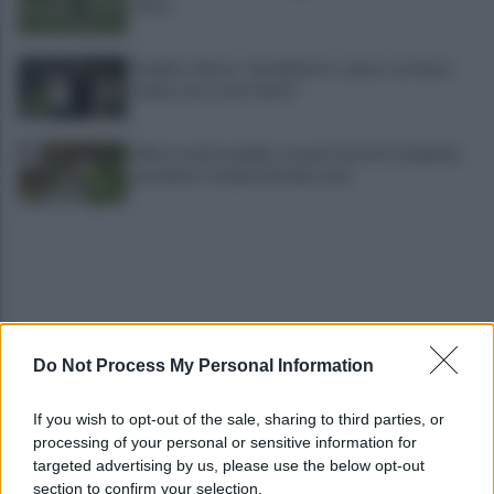
tifosi
Avellino, Nesta: "Soddisfatto, siamo a un buon
livello, ma è solo l'inizio"
Allerta meteo gialla su quasi tutta la Campania,
grandine e temporali improvvisi
Do Not Process My Personal Information
Terribile scontro frontale a Flumeri, coinvolte due
If you wish to opt-out of the sale, sharing to third parties, or
auto: un ferito è gravissimo
processing of your personal or sensitive information for
targeted advertising by us, please use the below opt-out
section to confirm your selection.
Avellino superato dal Torino solo dopo i calci di