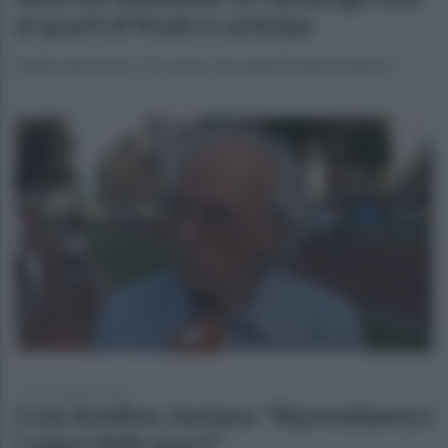
ai quarti di finale in anticipo
Netta vittoria per 3-0 contro l’accademia tennis Salerno
lunedì 1 giugno 2026
Coni Avellino, Saviano: "Riprendiamoci
i valori dello sport"