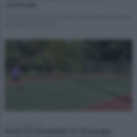
conferma
Sui social: "I quattromila di Gara 4 contro Bologna resteranno
per sempre nel mio cuore"
venerdì 29 maggio 2026
Serie D2 femminile: la Tartaruga