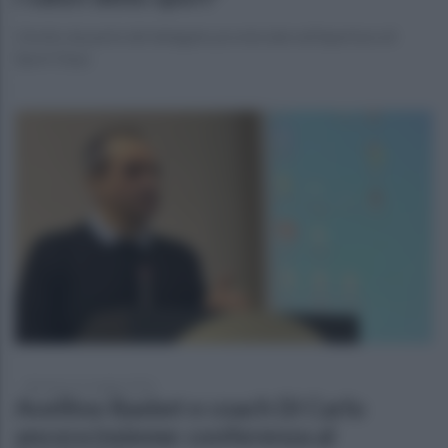
L'invito da parte del delegato provinciale nell'apertura di
Sport Days
domenica 31 maggio 2026
Avellino Basket e coach Di Carlo
ancora insieme: conferenza al