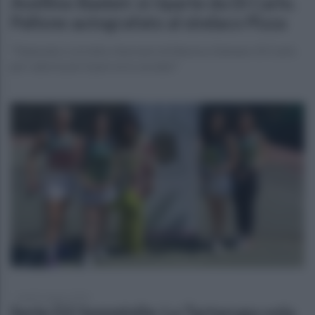
Avellino Basket: si riparte da Di Carlo.
Pallone autografato al sindaco Pizza
"Naturale e corretto rinnovare la fiducia a Gennaro Di Carlo
per valorizzare il percorso avviato"
lunedì 1 giugno 2026
Serie D2 femminile: La Tartaruga vola