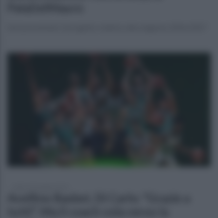
PalaDelMauro
Sarà presentato il progetto relativo alla stagione 2026/2027
sabato 30 maggio 2026
Avellino Basket, Di Carlo: "Grazie a
tutti". Ma il coach vola verso la