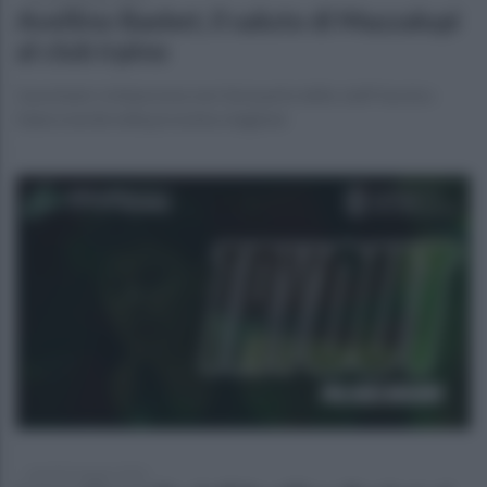
Avellino Basket, il saluto di Mazzalupi
al club irpino
L'assistant civitanovese non farà parte dello staff tecnico
biancoverde nella prossima stagione
martedì 2 giugno 2026